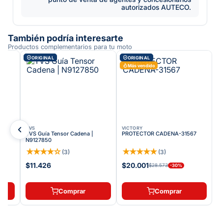
autorizados AUTECO.
También podría interesarte
Productos complementarios para tu moto
ORIGINAL
ORIGINAL
Más vendido
TVS
VICTORY
TVS Guía Tensor Cadena |
PROTECTOR CADENA-31567
N9127850
★
★
★
★
☆
★
★
★
★
★
(
3
)
(
3
)
$11.426
$20.001
$28.573
-
30
%
Comprar
Comprar