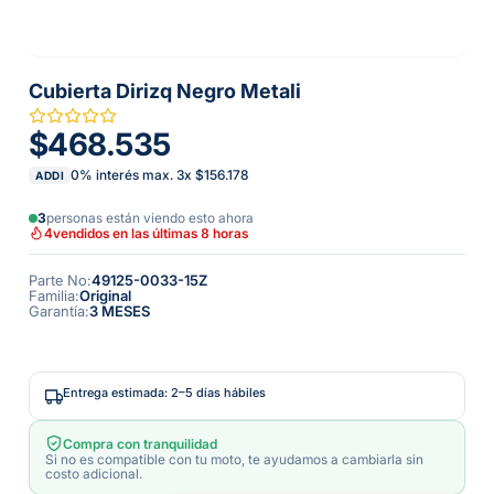
Cubierta Dirizq Negro Metali
$468.535
0% interés max.
3
x
$156.178
ADDI
3
personas están viendo esto ahora
4
vendidos en las últimas 8 horas
Parte No
:
49125-0033-15Z
Familia
:
Original
Garantía
:
3 MESES
Entrega estimada: 2–5 días hábiles
Compra con tranquilidad
Si no es compatible con tu moto, te ayudamos a cambiarla sin
costo adicional.