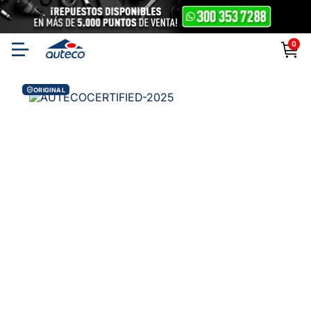
0
ORIGINAL