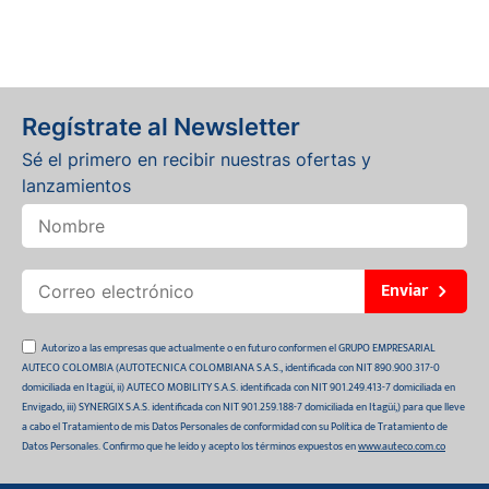
Regístrate al Newsletter
Sé el primero en recibir nuestras ofertas y
lanzamientos
Enviar
Autorizo a las empresas que actualmente o en futuro conformen el GRUPO EMPRESARIAL
AUTECO COLOMBIA (AUTOTECNICA COLOMBIANA S.A.S., identificada con NIT 890.900.317-0
domiciliada en Itagüí, ii) AUTECO MOBILITY S.A.S. identificada con NIT 901.249.413-7 domiciliada en
Envigado, iii) SYNERGIX S.A.S. identificada con NIT 901.259.188-7 domiciliada en Itagüí,) para que lleve
a cabo el Tratamiento de mis Datos Personales de conformidad con su Política de Tratamiento de
Datos Personales. Confirmo que he leído y acepto los términos expuestos en
www.auteco.com.co