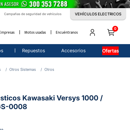
VEHÍCULOS ELECTRICOS
Campañas de seguridad de vehículos
0
Empresas
Motos usadas
Encuéntranos
os
Repuestos
Accesorios
Ofertas
s
Otros Sistemas
Otros
asticos Kawasaki Versys 1000 /
HGS-0008