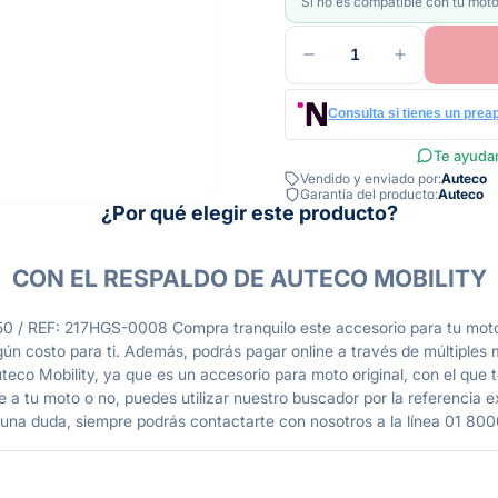
Si no es compatible con tu moto
1
Consulta si tienes un prea
Te ayudam
Vendido y enviado por:
Auteco
Garantía del producto:
Auteco
¿Por qué elegir este producto?
CON EL RESPALDO DE AUTECO MOBILITY
EF: 217HGS-0008 Compra tranquilo este accesorio para tu moto 
gún costo para ti. Además, podrás pagar online a través de múltiples
o Mobility, ya que es un accesorio para moto original, con el que te 
 a tu moto o no, puedes utilizar nuestro buscador por la referencia ex
guna duda, siempre podrás contactarte con nosotros a la línea 01 800