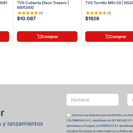
3581
TVS Cubierta Disco Trasero |
TVS Tornillo M6x20 | N5
N9113410
★
★
★
★
★
★
★
★
★
★
(
1
)
(
1
)
$10.087
$1928
Comprar
Comprar
r
Autorizo a las empresas que actualmente o en
COLOMBIANA S.A.S., identificada con NIT 890.900.317-0 
as y lanzamientos
domiciliada en Envigado, iii) SYNERGIX S.A.S. identifica
mis Datos Personales de conformidad con su Política de