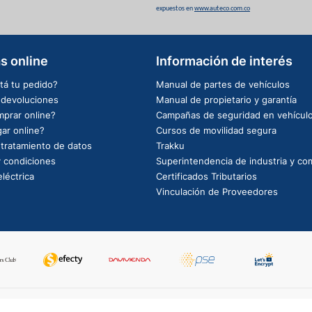
expuestos en
www.auteco.com.co
s online
Información de interés
tá tu pedido?
Manual de partes de vehículos
e devoluciones
Manual de propietario y garantía
prar online?
Campañas de seguridad en vehícul
ar online?
Cursos de movilidad segura
e tratamiento de datos
Trakku
 condiciones
Superintendencia de industria y co
léctrica
Certificados Tributarios
Vinculación de Proveedores
PowerBy: