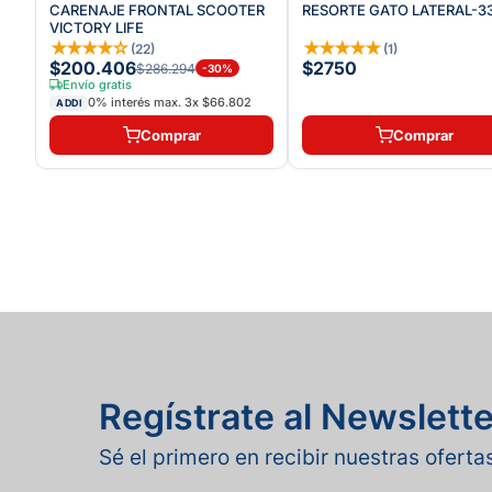
CARENAJE FRONTAL SCOOTER
RESORTE GATO LATERAL-3
VICTORY LIFE
★
★
★
★
☆
★
★
★
★
★
(
22
)
(
1
)
$200.406
$2750
$286.294
-
30
%
Envío gratis
0% interés max.
3
x
$66.802
ADDI
Comprar
Comprar
Regístrate al Newslette
Sé el primero en recibir nuestras ofert