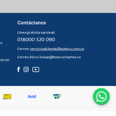
Contáctanos
Línea gratuita nacional:
018000 520 090
os
Correo:
servicioalcliente@auteco.com.co
Correo ético:
lineae@teescuchamos.co
mercio