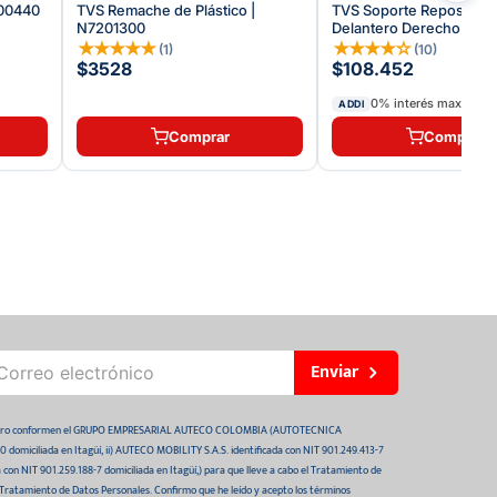
200440
TVS Remache de Plástico |
TVS Soporte Reposapie
N7201300
Delantero Derecho | N9
★
★
★
★
★
★
★
★
★
☆
(
1
)
(
10
)
$3528
$108.452
0% interés max.
3
x
$
ADDI
Comprar
Comprar
Enviar
 futuro conformen el GRUPO EMPRESARIAL AUTECO COLOMBIA (AUTOTECNICA
domiciliada en Itagüí, ii) AUTECO MOBILITY S.A.S. identificada con NIT 901.249.413-7
da con NIT 901.259.188-7 domiciliada en Itagüí,) para que lleve a cabo el Tratamiento de
 Tratamiento de Datos Personales. Confirmo que he leído y acepto los términos