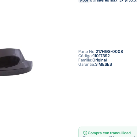
0% interés max.
3
x
$133.0
ADDI
Parte No
:
217HGS-0008
Código
:
11017392
Familia
:
Original
Garantía
:
3 MESES
Compra con tranquilidad