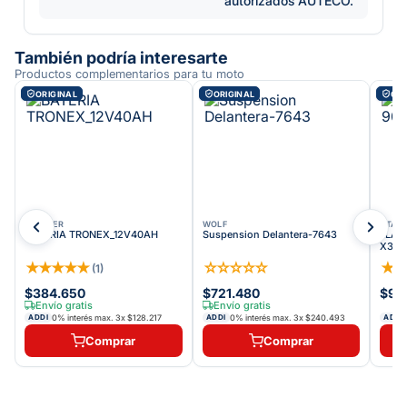
autorizados AUTECO.
También podría interesarte
Productos complementarios para tu moto
ORIGINAL
ORIGINAL
ORI
STARKER
WOLF
STAR
BATERIA TRONEX_12V40AH
Suspension Delantera-7643
LLAN
X300
★
★
★
★
★
☆
☆
☆
☆
☆
★
(
1
)
$384.650
$721.480
$94
Envío gratis
Envío gratis
0% interés max.
3
x
$128.217
0% interés max.
3
x
$240.493
ADDI
ADDI
ADDI
Comprar
Comprar