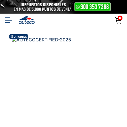
0
ORIGINAL