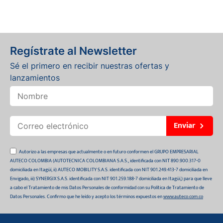
Regístrate al Newsletter
Sé el primero en recibir nuestras ofertas y
lanzamientos
Enviar
Autorizo a las empresas que actualmente o en futuro conformen el GRUPO EMPRESARIAL
AUTECO COLOMBIA (AUTOTECNICA COLOMBIANA S.A.S., identificada con NIT 890.900.317-0
domiciliada en Itagüí, ii) AUTECO MOBILITY S.A.S. identificada con NIT 901.249.413-7 domiciliada en
Envigado, iii) SYNERGIX S.A.S. identificada con NIT 901.259.188-7 domiciliada en Itagüí,) para que lleve
a cabo el Tratamiento de mis Datos Personales de conformidad con su Política de Tratamiento de
Datos Personales. Confirmo que he leído y acepto los términos expuestos en
www.auteco.com.co