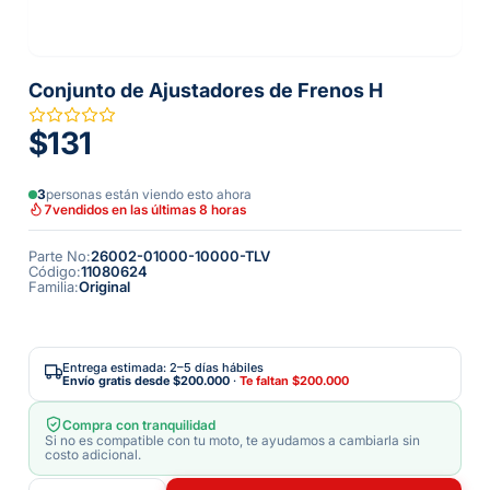
Conjunto de Ajustadores de Frenos H
$131
3
personas están viendo esto ahora
7
vendidos en las últimas 8 horas
Parte No
:
26002-01000-10000-TLV
Código
:
11080624
Familia
:
Original
Entrega estimada: 2–5 días hábiles
Envío gratis desde
$200.000
·
Te faltan
$200.000
Compra con tranquilidad
Si no es compatible con tu moto, te ayudamos a cambiarla sin
costo adicional.