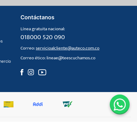
Contáctanos
Línea gratuita nacional:
018000 520 090
os
Correo:
servicioalcliente@auteco.com.co
Correo ético:
lineae@teescuchamos.co
mercio