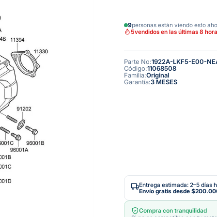
9
personas están viendo esto ah
5
vendidos en las últimas 8 hor
Parte No
:
1922A-LKF5-E00-NE
Código
:
11068508
Familia
:
Original
Garantía
:
3 MESES
Entrega estimada: 2–5 días h
Envío gratis desde
$200.00
Compra con tranquilidad