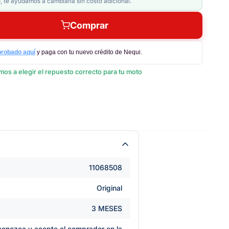
, te ayudamos a cambiarla sin costo adicional.
Comprar
probado aquí
y paga con tu nuevo crédito de Nequi.
os a elegir el repuesto correcto para tu moto
11068508
Original
3 MESES
e conozca y acepte el comprador en la