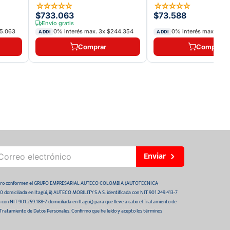
☆
☆
☆
☆
☆
☆
☆
☆
☆
☆
$733.063
$73.588
Envío gratis
5.063
0% interés max.
3
x
$244.354
0% interés max.
3
x
$
ADDI
ADDI
Comprar
Comprar
Enviar
 futuro conformen el GRUPO EMPRESARIAL AUTECO COLOMBIA (AUTOTECNICA
domiciliada en Itagüí, ii) AUTECO MOBILITY S.A.S. identificada con NIT 901.249.413-7
da con NIT 901.259.188-7 domiciliada en Itagüí,) para que lleve a cabo el Tratamiento de
 Tratamiento de Datos Personales. Confirmo que he leído y acepto los términos