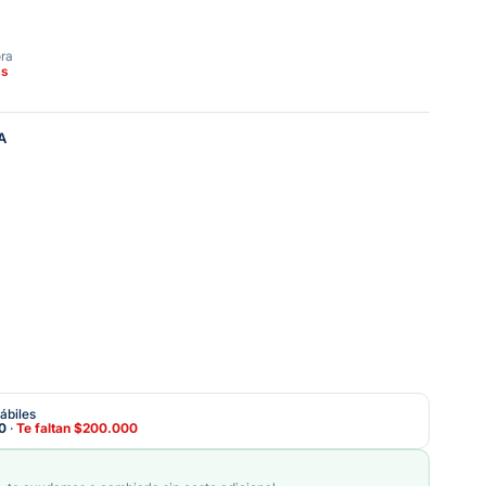
ora
as
A
ábiles
0
·
Te faltan
$200.000