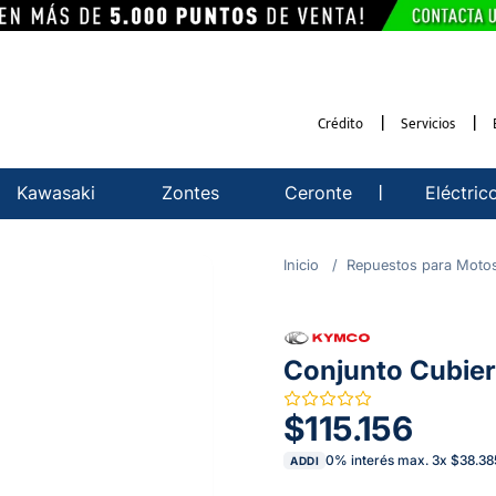
Crédito
Servicios
Kawasaki
Zontes
Ceronte
Eléctric
Repuestos para Moto
Conjunto Cubie
$115.156
0% interés max.
3
x
$38.38
ADDI