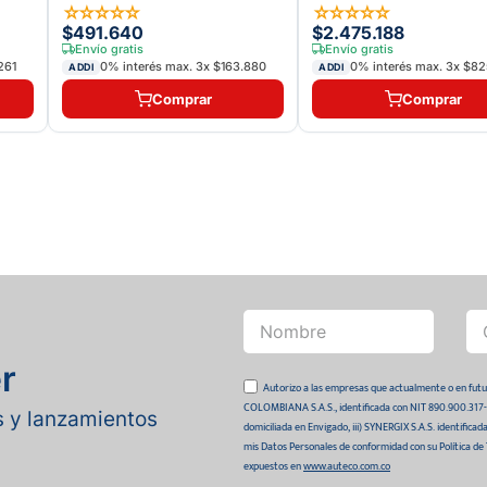
☆
☆
☆
☆
☆
☆
☆
☆
☆
☆
$491.640
$2.475.188
Envío gratis
Envío gratis
261
0% interés max.
3
x
$163.880
0% interés max.
3
x
$82
ADDI
ADDI
Comprar
Comprar
r
Autorizo a las empresas que actualmente o en
COLOMBIANA S.A.S., identificada con NIT 890.900.317-0 
as y lanzamientos
domiciliada en Envigado, iii) SYNERGIX S.A.S. identifica
mis Datos Personales de conformidad con su Política de
expuestos en
www.auteco.com.co