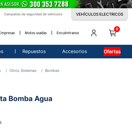
VEHÍCULOS ELECTRICOS
Campañas de seguridad de vehículos
0
Empresas
Motos usadas
Encuéntranos
os
Repuestos
Accesorios
Ofertas
s
Otros Sistemas
Bombas
rta Bomba Agua
5