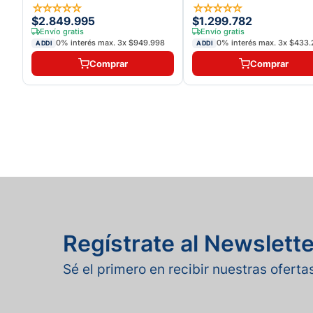
☆
☆
☆
☆
☆
☆
☆
☆
☆
☆
$2.849.995
$1.299.782
Envío gratis
Envío gratis
0% interés max.
3
x
$949.998
0% interés max.
3
x
$433.
ADDI
ADDI
Comprar
Comprar
Regístrate al Newslette
Sé el primero en recibir nuestras ofert