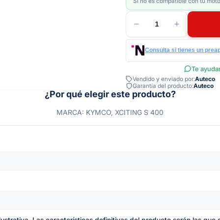
Si no es compatible con tu moto
1
Consulta si tienes un prea
Te ayudam
Vendido y enviado por:
Auteco
Garantía del producto:
Auteco
¿Por qué elegir este producto?
MARCA: KYMCO, XCITING S 400
lustrativa. Las características definitivas del producto serán las qu