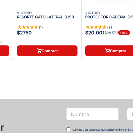
VICTORY
VICTORY
RESORTE GATO LATERAL-33581
PROTECTOR CADENA-31
★
★
★
★
★
★
★
★
★
★
(
1
)
(
3
)
$2750
$20.001
$28.573
-
30
%
48
Comprar
Comprar
r
Autorizo a las empresas que actualmente o en