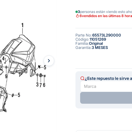
3
personas están viendo esto ah
6
vendidos en las últimas 8 hor
Parte No
:
65573L290000
Código
:
11051269
Familia
:
Original
Garantía
:
3 MESES
¿Este repuesto le sirve 