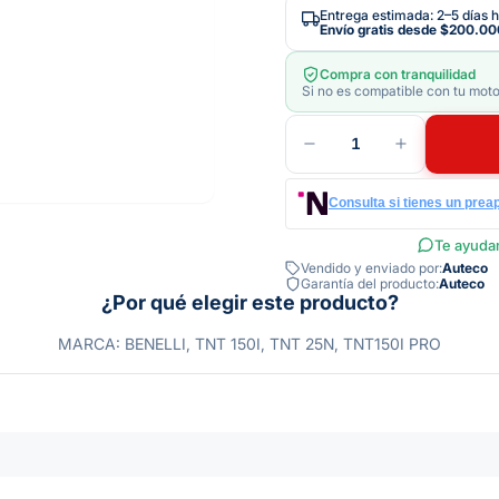
Entrega estimada: 2–5 días h
Envío gratis desde
$200.00
Compra con tranquilidad
Si no es compatible con tu moto
1
Consulta si tienes un prea
Te ayudam
Vendido y enviado por:
Auteco
Garantía del producto:
Auteco
¿Por qué elegir este producto?
MARCA: BENELLI, TNT 150I, TNT 25N, TNT150I PRO