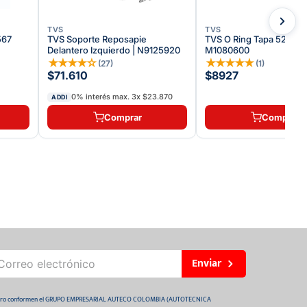
TVS
TVS
567
TVS Soporte Reposapie
TVS O Ring Tapa 52x2.4 
Delantero Izquierdo | N9125920
M1080600
★
★
★
★
☆
★
★
★
★
★
(
27
)
(
1
)
$71.610
$8927
0% interés max.
3
x
$23.870
ADDI
Comprar
Comprar
Enviar
 futuro conformen el GRUPO EMPRESARIAL AUTECO COLOMBIA (AUTOTECNICA