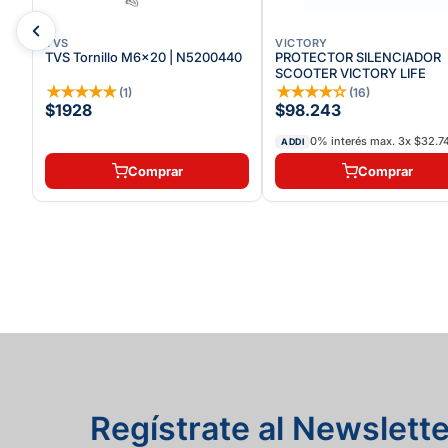
TVS
VICTORY
TVS Tornillo M6x20 | N5200440
PROTECTOR SILENCIADOR
SCOOTER VICTORY LIFE
★
★
★
★
★
★
★
★
★
☆
(
1
)
(
16
)
$1928
$98.243
0% interés max.
3
x
$32.7
ADDI
Comprar
Comprar
Regístrate al Newslette