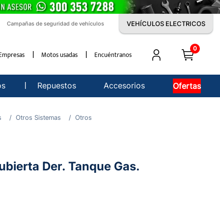
VEHÍCULOS ELECTRICOS
Campañas de seguridad de vehículos
0
Empresas
Motos usadas
Encuéntranos
os
Repuestos
Accesorios
Ofertas
s
Otros Sistemas
Otros
bierta Der. Tanque Gas.