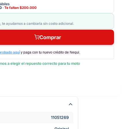
ábiles
0
·
Te faltan
$200.000
, te ayudamos a cambiarla sin costo adicional.
Comprar
probado aquí
y paga con tu nuevo crédito de Nequi.
os a elegir el repuesto correcto para tu moto
11051269
Original