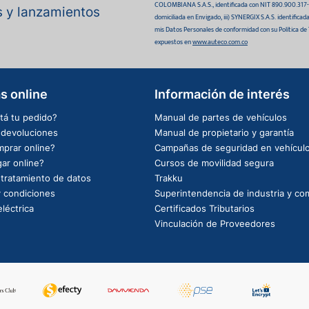
COLOMBIANA S.A.S., identificada con NIT 890.900.317-0 
as y lanzamientos
domiciliada en Envigado, iii) SYNERGIX S.A.S. identifica
mis Datos Personales de conformidad con su Política de
expuestos en
www.auteco.com.co
s online
Información de interés
tá tu pedido?
Manual de partes de vehículos
e devoluciones
Manual de propietario y garantía
prar online?
Campañas de seguridad en vehícul
ar online?
Cursos de movilidad segura
e tratamiento de datos
Trakku
 condiciones
Superintendencia de industria y co
léctrica
Certificados Tributarios
Vinculación de Proveedores