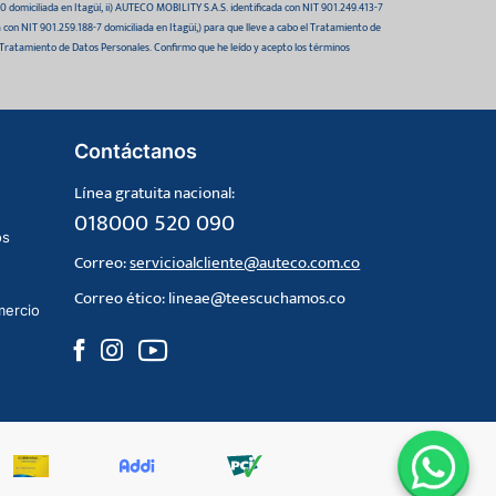
domiciliada en Itagüí, ii) AUTECO MOBILITY S.A.S. identificada con NIT 901.249.413-7
da con NIT 901.259.188-7 domiciliada en Itagüí,) para que lleve a cabo el Tratamiento de
 Tratamiento de Datos Personales. Confirmo que he leído y acepto los términos
Contáctanos
Línea gratuita nacional:
018000 520 090
os
Correo:
servicioalcliente@auteco.com.co
Correo ético:
lineae@teescuchamos.co
mercio