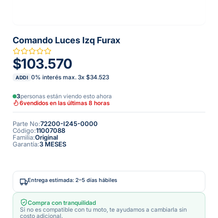
Comando Luces Izq Furax
$103.570
0% interés max.
3
x
$34.523
ADDI
3
personas están viendo esto ahora
6
vendidos en las últimas 8 horas
Parte No
:
72200-I245-0000
Código
:
11007088
Familia
:
Original
Garantía
:
3 MESES
Entrega estimada: 2–5 días hábiles
Compra con tranquilidad
Si no es compatible con tu moto, te ayudamos a cambiarla sin
costo adicional.