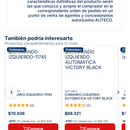
características definitivas del producto serán
las que conozca y acepte el comprador en la
correspondiente orden de pedido en un
punto de venta de agentes y concesionarios
autorizados AUTECO.
También podría interesarte
Productos complementarios para tu moto
ORIGINAL
ORIGINAL
ORI
VICTORY
VICTORY
TVS
COMANDO IZQUIERDO-11745
COMANDO IZQUIERDO
TVS 
AUTOMATICA VICTORY BLACK
NF16
R
★
★
★
★
★
★
★
★
★
☆
★
(
4
)
(
2
)
$70.936
$89.321
$12
0% interés max.
3
x
$23.645
0% interés max.
3
x
$29.774
ADDI
ADDI
ADDI
Comprar
Comprar