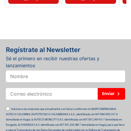
Regístrate al Newsletter
Sé el primero en recibir nuestras ofertas y
lanzamientos
Enviar
Autorizo a las empresas que actualmente o en futuro conformen el GRUPO EMPRESARIAL
AUTECO COLOMBIA (AUTOTECNICA COLOMBIANA S.A.S., identificada con NIT 890.900.317-0
domiciliada en Itagüí, ii) AUTECO MOBILITY S.A.S. identificada con NIT 901.249.413-7 domiciliada en
Envigado, iii) SYNERGIX S.A.S. identificada con NIT 901.259.188-7 domiciliada en Itagüí,) para que lleve
a cabo el Tratamiento de mis Datos Personales de conformidad con su Política de Tratamiento de