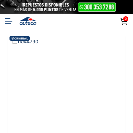
0
ORIGINAL