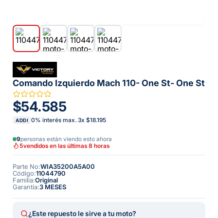
Comando Izquierdo Mach 110- One St- One St
$54.585
0% interés max.
3
x
$18.195
ADDI
9
personas están viendo esto ahora
5
vendidos en las últimas 8 horas
Parte No
:
WIA35200A5A00
Código
:
11044790
Familia
:
Original
Garantía
:
3 MESES
¿Este repuesto le sirve a tu moto?