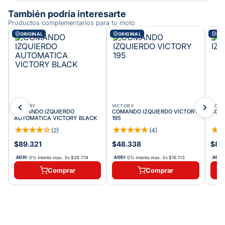
También podría interesarte
Productos complementarios para tu moto
ORIGINAL
ORIGINAL
ORI
VICTORY
VICTORY
VICT
COMANDO IZQUIERDO
COMANDO IZQUIERDO VICTORY
COMA
AUTOMATICA VICTORY BLACK
195
★
★
★
★
☆
★
★
★
★
★
★
(
2
)
(
4
)
$89.321
$48.338
$86
0% interés max.
3
x
$29.774
0% interés max.
3
x
$16.113
ADDI
ADDI
ADDI
Comprar
Comprar