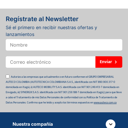
Regístrate al Newsletter
Sé el primero en recibir nuestras ofertas y
lanzamientos
Enviar
Autorizo a las empresas que actualmente o en futuro conformen el GRUPO EMPRESARIAL
AUTECO COLOMBIA (AUTOTECNICA COLOMBIANA S.A.S., identificada con NIT 890.900.317-0
domiciliada en Itagüí, ii) AUTECO MOBILITY S.A.S. identificada con NIT 901.249.413-7 domiciliada en
Envigado, iii) SYNERGIX S.A.S. identificada con NIT 901.259.188-7 domiciliada en Itagüí,) para que lleve
a cabo el Tratamiento de mis Datos Personales de conformidad con su Política de Tratamiento de
Datos Personales. Confirmo que he leído y acepto los términos expuestos en
www.auteco.com.co
Nuestra compañía