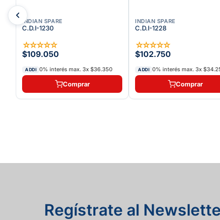
INDIAN SPARE
INDIAN SPARE
C.D.I-1230
C.D.I-1228
☆
☆
☆
☆
☆
☆
☆
☆
☆
☆
$109.050
$102.750
0% interés max.
3
x
$36.350
0% interés max.
3
x
$34.2
ADDI
ADDI
Comprar
Comprar
Regístrate al Newslette