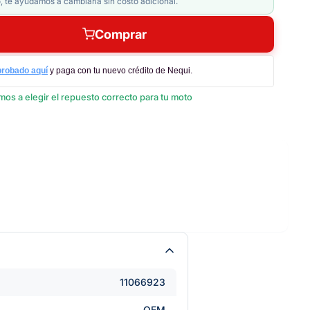
, te ayudamos a cambiarla sin costo adicional.
Comprar
probado aquí
y paga con tu nuevo crédito de Nequi.
os a elegir el repuesto correcto para tu moto
11066923
OEM