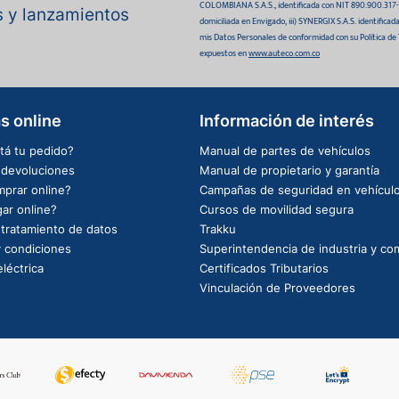
COLOMBIANA S.A.S., identificada con NIT 890.900.317-0 
as y lanzamientos
domiciliada en Envigado, iii) SYNERGIX S.A.S. identifica
mis Datos Personales de conformidad con su Política de
expuestos en
www.auteco.com.co
s online
Información de interés
tá tu pedido?
Manual de partes de vehículos
e devoluciones
Manual de propietario y garantía
prar online?
Campañas de seguridad en vehícul
ar online?
Cursos de movilidad segura
e tratamiento de datos
Trakku
 condiciones
Superintendencia de industria y co
léctrica
Certificados Tributarios
Vinculación de Proveedores