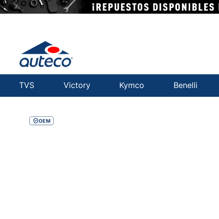
TVS
Victory
Kymco
Benelli
OEM