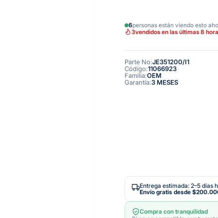
6
personas están viendo esto ah
3
vendidos en las últimas 8 hor
Parte No
:
JE351200/I1
Código
:
11066923
Familia
:
OEM
Garantía
:
3 MESES
Entrega estimada: 2–5 días h
Envío gratis desde
$200.00
Compra con tranquilidad