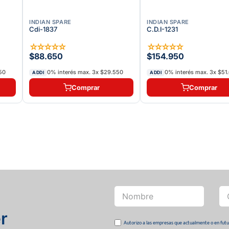
INDIAN SPARE
INDIAN SPARE
Cdi-1837
C.D.I-1231
☆
☆
☆
☆
☆
☆
☆
☆
☆
☆
$88.650
$154.950
50
0% interés max.
3
x
$29.550
0% interés max.
3
x
$51
ADDI
ADDI
Comprar
Comprar
r
Autorizo a las empresas que actualmente o en