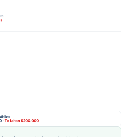
ora
as
ábiles
0
·
Te faltan
$200.000