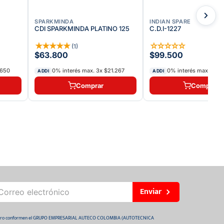
SPARKMINDA
INDIAN SPARE
CDI SPARKMINDA PLATINO 125
C.D.I-1227
★
★
★
★
★
☆
☆
☆
☆
☆
(
1
)
$63.800
$99.500
.650
0% interés max.
3
x
$21.267
0% interés max.
3
x
$
ADDI
ADDI
Comprar
Comprar
Enviar
 futuro conformen el GRUPO EMPRESARIAL AUTECO COLOMBIA (AUTOTECNICA