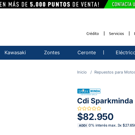
Crédito
Servicios
Kawasaki
Zontes
Ceronte
Eléctric
Repuestos para Moto
Cdi Sparkminda 
$82.950
0% interés max.
3
x
$27.65
ADDI