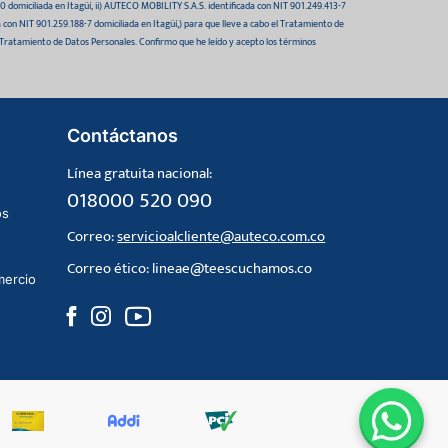
domiciliada en Itagüí, ii) AUTECO MOBILITY S.A.S. identificada con NIT 901.249.413-7
da con NIT 901.259.188-7 domiciliada en Itagüí,) para que lleve a cabo el Tratamiento de
 Tratamiento de Datos Personales. Confirmo que he leído y acepto los términos
Contáctanos
Línea gratuita nacional:
018000 520 090
os
Correo:
servicioalcliente@auteco.com.co
Correo ético:
lineae@teescuchamos.co
mercio