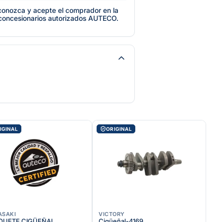
e conozca y acepte el comprador en la
 concesionarios autorizados AUTECO.
IGINAL
ORIGINAL
ASAKI
VICTORY
QUETE CIGÜEÑAL
Cigüeñal-4169