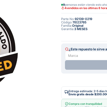
9
personas están viendo esto ah
4
vendidos en las últimas 8 hor
Parte No
:
92139-0219
Código
:
11023765
Familia
:
Original
Garantía
:
3 MESES
¿Este repuesto le sirve 
Entrega estimada: 2–5 días h
Envío gratis desde
$200.00
Compra con tranquilidad