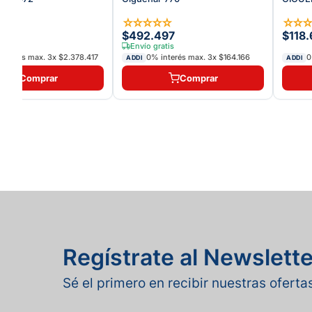
☆
☆
☆
☆
☆
☆
☆
☆
☆
.251
$492.497
$118.
atis
Envío gratis
interés max.
3
x
$2.378.417
0% interés max.
3
x
$164.166
0
ADDI
ADDI
Comprar
Comprar
Regístrate al Newslette
Sé el primero en recibir nuestras ofert