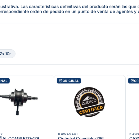
lustrativa. Las características definitivas del producto serán las qu
orrespondiente orden de pedido en un punto de venta de agentes y
Zx 10r
INAL
ORIGINAL
OR
RY
KAWASAKI
KAW
ÑAL COMPLETO-179
Cigüeñal Completo-766
CAS