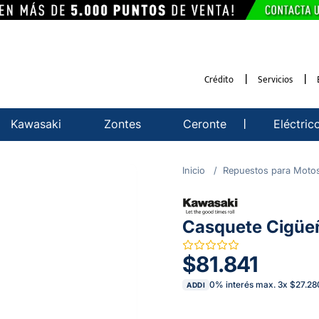
Crédito
Servicios
Kawasaki
Zontes
Ceronte
Eléctric
Repuestos para Moto
Casquete Cigüeñ
$81.841
0% interés max.
3
x
$27.28
ADDI