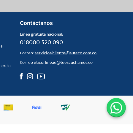
Contáctanos
Línea gratuita nacional:
018000 520 090
os
Correo:
servicioalcliente@auteco.com.co
Correo ético:
lineae@teescuchamos.co
mercio