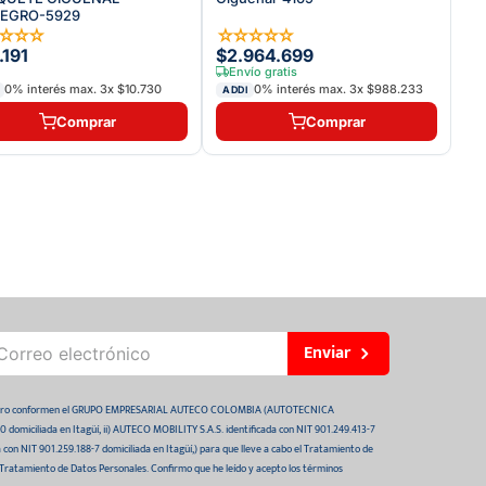
NEGRO-5929
☆
☆
☆
☆
☆
☆
☆
☆
☆
.191
$2.964.699
Envío gratis
0% interés max.
3
x
$10.730
0% interés max.
3
x
$988.233
ADDI
Comprar
Comprar
Enviar
 futuro conformen el GRUPO EMPRESARIAL AUTECO COLOMBIA (AUTOTECNICA
domiciliada en Itagüí, ii) AUTECO MOBILITY S.A.S. identificada con NIT 901.249.413-7
da con NIT 901.259.188-7 domiciliada en Itagüí,) para que lleve a cabo el Tratamiento de
 Tratamiento de Datos Personales. Confirmo que he leído y acepto los términos