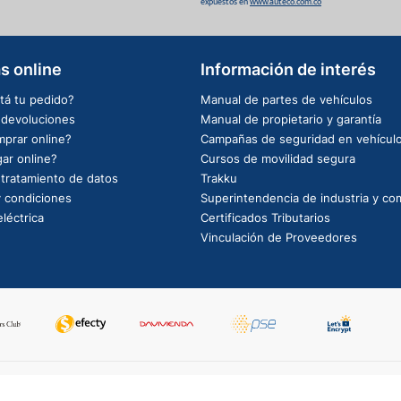
expuestos en
www.auteco.com.co
s online
Información de interés
tá tu pedido?
Manual de partes de vehículos
e devoluciones
Manual de propietario y garantía
prar online?
Campañas de seguridad en vehícul
ar online?
Cursos de movilidad segura
e tratamiento de datos
Trakku
 condiciones
Superintendencia de industria y co
léctrica
Certificados Tributarios
Vinculación de Proveedores
PowerBy: