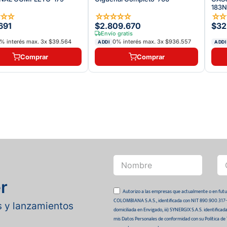
183
☆
☆
☆
☆
☆
☆
☆
☆
☆
691
$2.809.670
$32
Envío gratis
% interés max.
3
x
$39.564
0% interés max.
3
x
$936.557
ADDI
ADDI
Comprar
Comprar
r
Autorizo a las empresas que actualmente o en
COLOMBIANA S.A.S., identificada con NIT 890.900.317-0 
as y lanzamientos
domiciliada en Envigado, iii) SYNERGIX S.A.S. identifica
mis Datos Personales de conformidad con su Política de