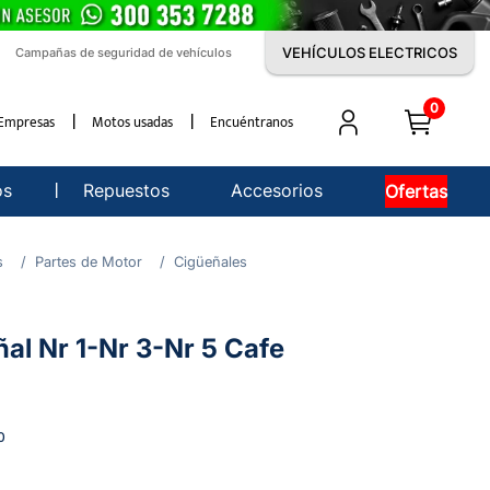
VEHÍCULOS ELECTRICOS
Campañas de seguridad de vehículos
0
Empresas
Motos usadas
Encuéntranos
os
Repuestos
Accesorios
Ofertas
s
Partes de Motor
Cigüeñales
al Nr 1-Nr 3-Nr 5 Cafe
0