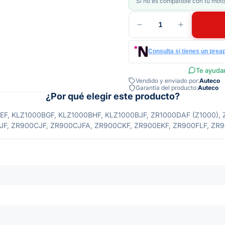
Si no es compatible con tu moto
1
Consulta si tienes un prea
Te ayudam
Vendido y enviado por:
Auteco
Garantía del producto:
Auteco
¿Por qué elegir este producto?
, KLZ1000BGF, KLZ1000BHF, KLZ1000BJF, ZR1000DAF (Z1000), 
JF, ZR900CJF, ZR900CJFA, ZR900CKF, ZR900EKF, ZR900FLF, ZR