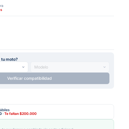
ora
as
a tu moto?
Verificar compatibilidad
ábiles
0
·
Te faltan
$200.000