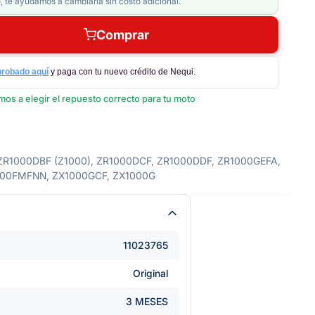
, te ayudamos a cambiarla sin costo adicional.
Comprar
probado aquí
y paga con tu nuevo crédito de Nequi.
os a elegir el repuesto correcto para tu moto
ZR1000DBF (Z1000), ZR1000DCF, ZR1000DDF, ZR1000GEFA,
900FMFNN, ZX1000GCF, ZX1000G
11023765
Original
3 MESES