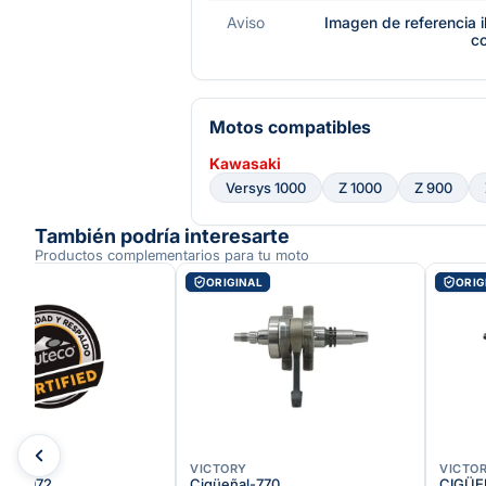
Aviso
Imagen de referencia i
c
Motos compatibles
Kawasaki
Versys 1000
Z 1000
Z 900
También podría interesarte
Productos complementarios para tu moto
AL
ORIGINAL
ORIG
KI
VICTORY
VICTO
AL-2072
Cigüeñal-770
CIGÜE