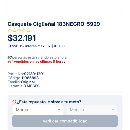
Casquete Cigüeñal 183NEGRO-5929
$32.191
0% interés max.
3
x
$10.730
ADDI
7
personas están viendo esto ahora
4
vendidos en las últimas 8 horas
Parte No
:
92139-1201
Código
:
11085893
Familia
:
Original
Garantía
:
3 MESES
¿Este repuesto le sirve a tu moto?
Verificar compatibilidad