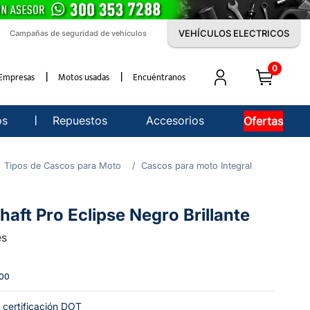
VEHÍCULOS ELECTRICOS
Campañas de seguridad de vehículos
0
Empresas
Motos usadas
Encuéntranos
os
Repuestos
Accesorios
Ofertas
Tipos de Cascos para Moto
Cascos para moto Integral
haft Pro Eclipse Negro Brillante
es
000
 certificación DOT