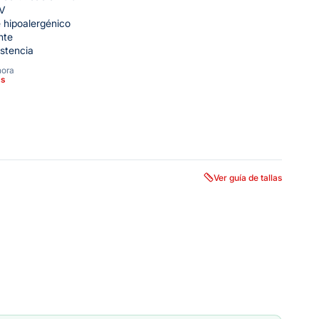
UV
e hipoalergénico
nte
istencia
hora
as
Ver guía de tallas