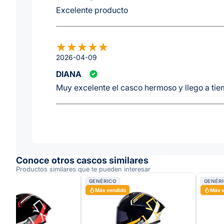
Excelente producto
2026-04-09
DIANA
Muy excelente el casco hermoso y llego a ti
Conoce otros cascos similares
Productos similares que te pueden interesar
O
GENÉRICO
GENÉR
dido
Más vendido
Más 