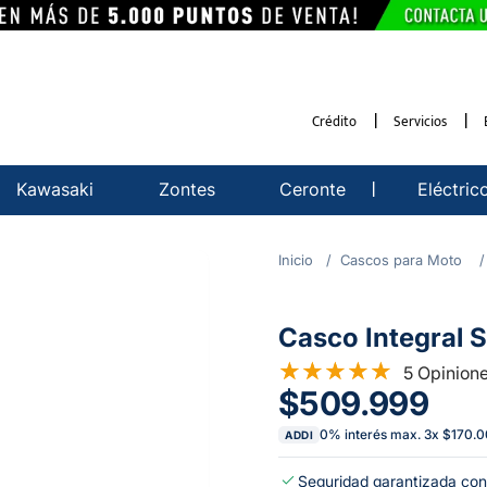
Crédito
Servicios
Kawasaki
Zontes
Ceronte
Eléctric
Cascos para Moto
Casco Integral S
5 Opinion
$509.999
0% interés max.
3
x
$170.
ADDI
Seguridad garantizada con