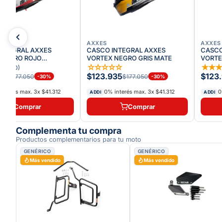
AXXES
AXXES
INTEGRAL AXXES
CASCO INTEGRAL AXXES
CASCO
 NEGRO ROJO
VORTEX NEGRO GRIS MATE
VORTE
TE
★
☆
☆
☆
☆
☆
☆
★
★
(
10
)
35
$123.935
$123
$177.050
$177.050
-
30
%
-
30
%
interés max.
3
x
$41.312
0% interés max.
3
x
$41.312
0
ADDI
ADDI
Comprar
Comprar
Complementa tu compra
Productos complementarios para tu moto
GENÉRICO
GENÉRICO
Más vendido
Más vendido