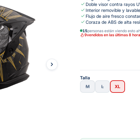
Doble visor contra rayos 
Interior removible y lavabl
Flujo de aire fresco consta
Coraza de ABS de alta res
15
personas están viendo esto a
9
vendidos en las últimas 8 hor
Talla
M
L
XL