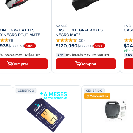
AXXES
TVS
 INTEGRAL AXXES
CASCO INTEGRAL AXXES
CASC
X NEGRO ROJO MATE
NEGRO MATE
★
★
★
★
★
★
★
☆
★
(
1
)
(
30
)
.935
$120.960
$24
$177.050
$172.800
-
30
%
-
30
%
Env
% interés max.
3
x
$41.312
0% interés max.
3
x
$40.320
ADDI
ADDI
Comprar
Comprar
GENÉRICO
GENÉRICO
Más vendido