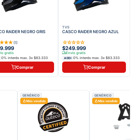
TVS
O RAIDER NEGRO GRIS
CASCO RAIDER NEGRO AZUL
★
★
★
★
☆
☆
☆
☆
☆
(
1
)
9.999
$249.999
ío gratis
Envío gratis
0% interés max.
3
x
$83.333
0% interés max.
3
x
$83.333
ADDI
Comprar
Comprar
GENÉRICO
GENÉRICO
Más vendido
Más vendido