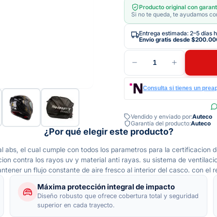
Producto original con garant
Si no te queda, te ayudamos con
Entrega estimada: 2–5 días h
Envío gratis desde
$200.00
1
Consulta si tienes un prea
Vendido y enviado por:
Auteco
Garantía del producto:
Auteco
¿Por qué elegir este producto?
bs, el cual cumple con todos los parametros para la certificacion dot
on contra los rayos uv y material anti rayas. su sistema de ventilacion
ntener un flujo constante de aire fresco al interior del casco. con el r
Máxima protección integral de impacto
Diseño robusto que ofrece cobertura total y seguridad
superior en cada trayecto.