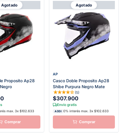
Agotado
Agotado
AP
le Proposito Ap28
Casco Doble Proposito Ap28
 Negro
Shibe Purpura Negro Mate
☆
★
★
★
★
☆
(
5
)
00
$307.900
is
Envío gratis
erés max. 3x $102.633
0% interés max. 3x $102.633
ADDI