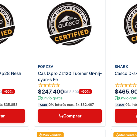
FORZZA
SHARK
 Ap28 Nesh
Cas D.pro Zz120 Tuorner Gr-nrj-
Casco D-s
cyan-s Fe
☆
☆
☆
☆
☆
☆
☆
☆
☆
$247.400
$465.6
-60%
-60%
0
$618.500
Envío gratis
Envío grat
3x $35.853
0% interés max. 3x $82.467
0% int
ADDI
ADDI
ar
Comprar
Más vendido
Más vendid