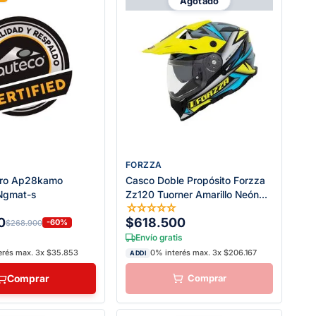
Agotado
FORZZA
Pro Ap28kamo
Casco Doble Propósito Forzza
 Ngmat-s
Zz120 Tuorner Amarillo Neón
☆
☆
☆
☆
☆
☆
Azul
0
$618.500
-60%
$268.900
Envío gratis
erés max. 3x $35.853
0% interés max. 3x $206.167
ADDI
Comprar