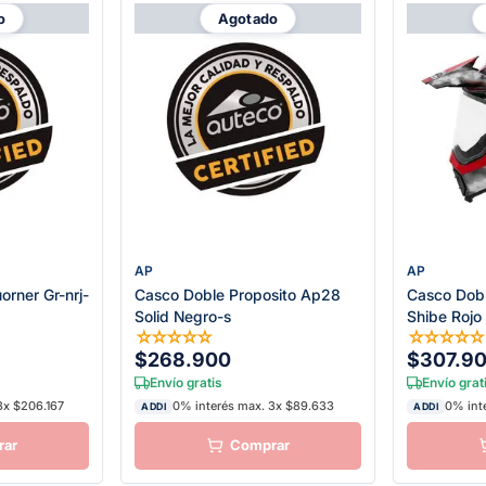
o
Agotado
AP
AP
orner Gr-nrj-
Casco Doble Proposito Ap28
Casco Dob
Solid Negro-s
Shibe Rojo
☆
☆
☆
☆
☆
☆
☆
☆
☆
$268.900
$307.9
Envío gratis
Envío grat
3x $206.167
0% interés max. 3x $89.633
0% int
ADDI
ADDI