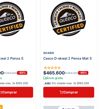
SHARK
kwal 2 Penxa S
Casco D-skwal 2 Penxa Mat S
☆
☆
☆
☆
☆
☆
00
$465.600
-60%
-60%
$1.164.000
$1.164.000
is
Envío gratis
erés max. 3x $155.200
0% interés max. 3x $155.200
ADDI
Comprar
Comprar
o