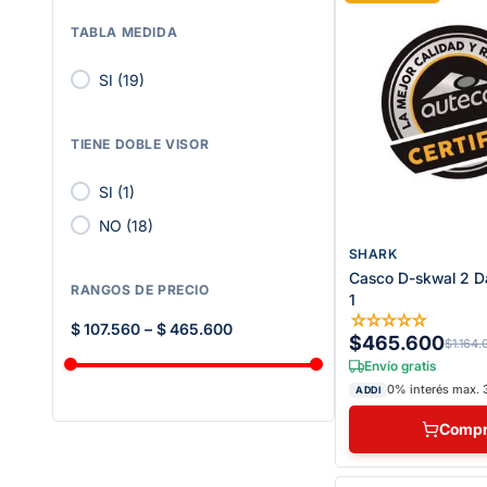
TABLA MEDIDA
SI
(
19
)
TIENE DOBLE VISOR
SI
(
1
)
NO
(
18
)
SHARK
Casco D-skwal 2 
RANGOS DE PRECIO
1
☆
☆
☆
☆
☆
$ 107.560
–
$ 465.600
$465.600
$1.164.
Envío gratis
0% interés max. 
ADDI
Compr