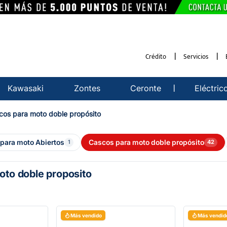
Crédito
Servicios
Kawasaki
Zontes
Ceronte
Eléctric
scos para moto doble propósito
para moto Abiertos
Cascos para moto doble propósito
1
42
oto doble proposito
Más vendido
Más vendid