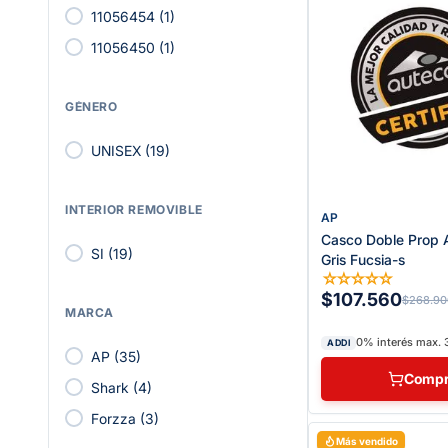
11056454
(
1
)
11056450
(
1
)
GÉNERO
UNISEX
(
19
)
INTERIOR REMOVIBLE
AP
Casco Doble Prop
SI
(
19
)
Gris Fucsia-s
☆
☆
☆
☆
☆
$107.560
$268.90
MARCA
0% interés max. 
ADDI
AP
(
35
)
Compr
Shark
(
4
)
Forzza
(
3
)
Más vendido