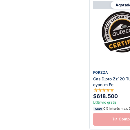
Agotad
FORZZA
Cas D.pro Zz120 Tu
cyan-m Fe
☆
☆
☆
☆
☆
$618.500
Envío gratis
0% interés max. 
ADDI