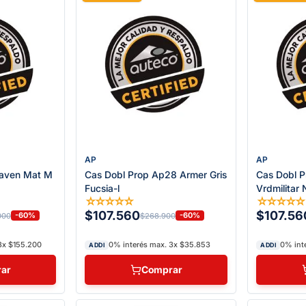
AP
AP
Daven Mat M
Cas Dobl Prop Ap28 Armer Gris
Cas Dobl 
Fucsia-l
Vrdmilitar
☆
☆
☆
☆
☆
☆
☆
☆
☆
$107.560
$107.56
-60%
-60%
000
$268.900
3x $155.200
0% interés max. 3x $35.853
0% int
ADDI
ADDI
ar
Comprar