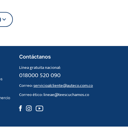
)
Contáctanos
Línea gratuita nacional:
018000 520 090
os
Correo:
servicioalcliente@auteco.com.co
Correo ético:
lineae@teescuchamos.co
mercio