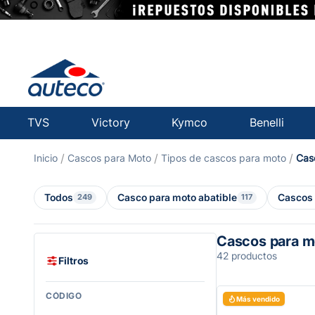
TVS
Victory
Kymco
Benelli
Cascos para Moto
tipos de cascos para moto
ca
Todos
Casco para moto abatible
Cascos 
249
117
Cascos para m
42 productos
Filtros
CÓDIGO
Más vendido