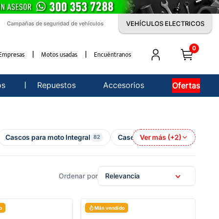
VEHÍCULOS ELECTRICOS
Campañas de seguridad de vehículos
0
Empresas
Motos usadas
Encuéntranos
os
Repuestos
Accesorios
Ofertas
Cascos para moto Integral
Cascos para moto Jet
Ver más (+2)
C
82
4
Relevancia
o
Más vendido