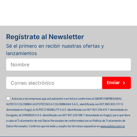
Regístrate al Newsletter
Sé el primero en recibir nuestras ofertas y
lanzamientos
Enviar
Autorizo a las empresas que actualmente o en futuro conformen el GRUPO EMPRESARIAL
AUTECO COLOMBIA (AUTOTECNICA COLOMBIANA S.A.S., identificada con NIT 890.900.317-0
domiciliada en Itagüí, ii) AUTECO MOBILITY S.A.S. identificada con NIT 901.249.413-7 domiciliada en
Envigado, iii) SYNERGIX S.A.S. identificada con NIT 901.259.188-7 domiciliada en Itagüí,) para que lleve
a cabo el Tratamiento de mis Datos Personales de conformidad con su Política de Tratamiento de
Datos Personales. Confirmo que he leído y acepto los términos expuestos en
www.auteco.com.co