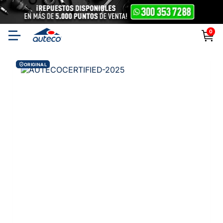
0
ORIGINAL