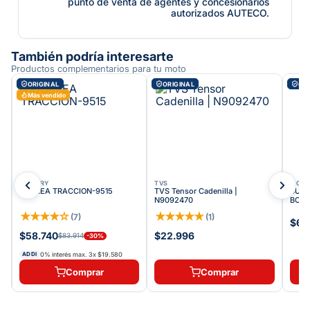
punto de venta de agentes y concesionarios
autorizados AUTECO.
También podría interesarte
Productos complementarios para tu moto
ORIGINAL
ORIGINAL
ORI
Más vendido
VICTORY
TVS
VICT
CORREA TRACCION-9515
TVS Tensor Cadenilla |
BUJE
N9092470
BOMB
★
★
★
★
☆
★
★
★
★
★
(
7
)
(
1
)
$63
$58.740
$22.996
$83.914
-
30
%
0% interés max.
3
x
$19.580
ADDI
Comprar
Comprar