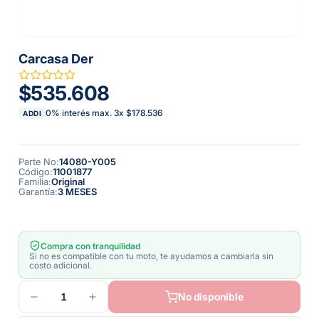
Carcasa Der
$535.608
0% interés max.
3
x
$178.536
ADDI
Parte No
:
14080-Y005
Código
:
11001877
Familia
:
Original
Garantía
:
3 MESES
Compra con tranquilidad
Si no es compatible con tu moto, te ayudamos a cambiarla sin
costo adicional.
1
No disponible