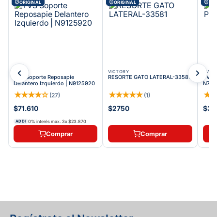
ORIGINAL
ORIGINAL
ORI
TVS
VICTORY
TVS
TVS Soporte Reposapie
RESORTE GATO LATERAL-33581
TVS R
Delantero Izquierdo | N9125920
N720
★
★
★
★
☆
★
★
★
★
★
★
(
27
)
(
1
)
$71.610
$2750
$35
0% interés max.
3
x
$23.870
ADDI
Comprar
Comprar