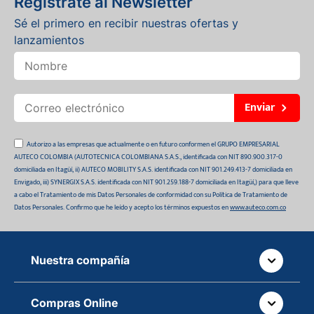
Regístrate al Newsletter
Sé el primero en recibir nuestras ofertas y
lanzamientos
Enviar
Autorizo a las empresas que actualmente o en futuro conformen el GRUPO EMPRESARIAL
AUTECO COLOMBIA (AUTOTECNICA COLOMBIANA S.A.S., identificada con NIT 890.900.317-0
domiciliada en Itagüí, ii) AUTECO MOBILITY S.A.S. identificada con NIT 901.249.413-7 domiciliada en
Envigado, iii) SYNERGIX S.A.S. identificada con NIT 901.259.188-7 domiciliada en Itagüí,) para que lleve
a cabo el Tratamiento de mis Datos Personales de conformidad con su Política de Tratamiento de
Datos Personales. Confirmo que he leído y acepto los términos expuestos en
www.auteco.com.co
Nuestra compañía
Quiénes somos
Compras Online