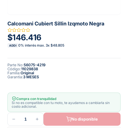
Calcomani Cubiert Sillin Izqmoto Negra
$146.416
0% interés max.
3
x
$48.805
ADDI
Parte No
:
56075-4219
Código
:
11029838
Familia
:
Original
Garantía
:
3 MESES
Compra con tranquilidad
Si no es compatible con tu moto, te ayudamos a cambiarla sin
costo adicional.
1
No disponible