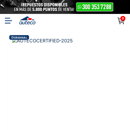
0
ORIGINAL