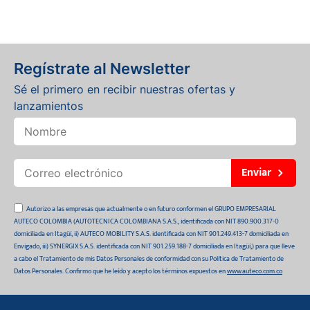
Regístrate al Newsletter
Sé el primero en recibir nuestras ofertas y
lanzamientos
Enviar
Autorizo a las empresas que actualmente o en futuro conformen el GRUPO EMPRESARIAL
AUTECO COLOMBIA (AUTOTECNICA COLOMBIANA S.A.S., identificada con NIT 890.900.317-0
domiciliada en Itagüí, ii) AUTECO MOBILITY S.A.S. identificada con NIT 901.249.413-7 domiciliada en
Envigado, iii) SYNERGIX S.A.S. identificada con NIT 901.259.188-7 domiciliada en Itagüí,) para que lleve
a cabo el Tratamiento de mis Datos Personales de conformidad con su Política de Tratamiento de
Datos Personales. Confirmo que he leído y acepto los términos expuestos en
www.auteco.com.co