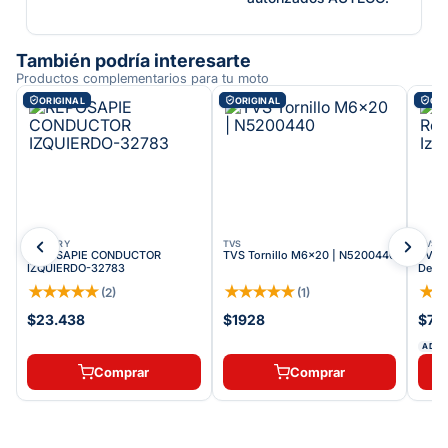
También podría interesarte
Productos complementarios para tu moto
ORIGINAL
ORIGINAL
ORI
VICTORY
TVS
TVS
REPOSAPIE CONDUCTOR
TVS Tornillo M6x20 | N5200440
TVS S
IZQUIERDO-32783
Delan
★
★
★
★
★
★
★
★
★
★
★
(
2
)
(
1
)
$23.438
$1928
$71.
ADDI
Comprar
Comprar