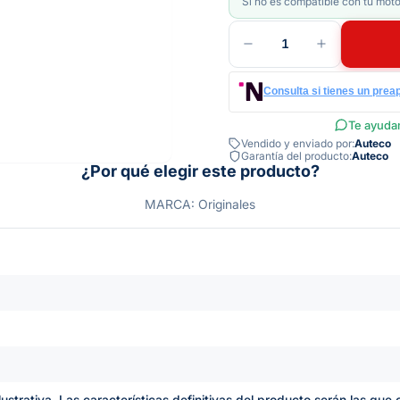
Si no es compatible con tu moto
1
Consulta si tienes un prea
Te ayudam
Vendido y enviado por:
Auteco
Garantía del producto:
Auteco
¿Por qué elegir este producto?
MARCA: Originales
lustrativa. Las características definitivas del producto serán las qu