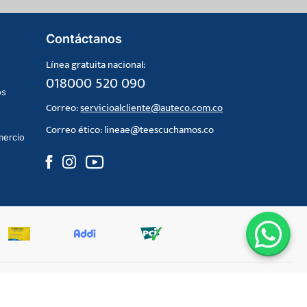
Contáctanos
Línea gratuita nacional:
018000 520 090
os
Correo:
servicioalcliente@auteco.com.co
Correo ético:
lineae@teescuchamos.co
mercio