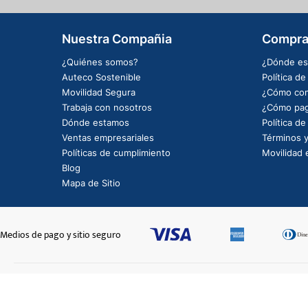
Nuestra Compañia
Compra
¿Quiénes somos?
¿Dónde es
Auteco Sostenible
Política d
Movilidad Segura
¿Cómo com
Trabaja con nosotros
¿Cómo pag
Dónde estamos
Política d
Ventas empresariales
Términos y
Políticas de cumplimiento
Movilidad e
Blog
Mapa de Sitio
Medios de pago y sitio seguro
CAL LAT LH TRAS TANQ NRJ GK350-7393
$19.700