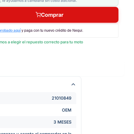
, te ayudamos a cambiarla sin costo adicional.
Comprar
probado aquí
y paga con tu nuevo crédito de Nequi.
os a elegir el repuesto correcto para tu moto
21010849
OEM
3 MESES
e conozca y acepte el comprador en la