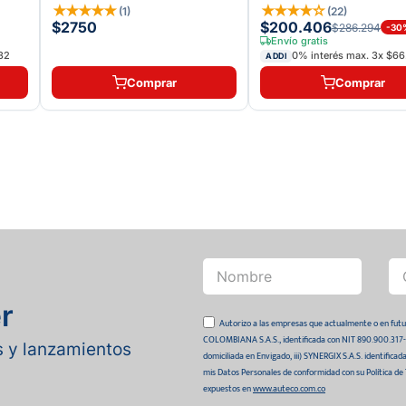
★
★
★
★
★
★
★
★
★
☆
(
1
)
(
22
)
$2750
$200.406
$286.294
-
30
Envío gratis
32
0% interés max.
3
x
$66
ADDI
Comprar
Comprar
r
Autorizo a las empresas que actualmente o en
COLOMBIANA S.A.S., identificada con NIT 890.900.317-0 
as y lanzamientos
domiciliada en Envigado, iii) SYNERGIX S.A.S. identifica
mis Datos Personales de conformidad con su Política de
expuestos en
www.auteco.com.co