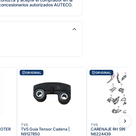
 concesionarios autorizados AUTECO.
ORIGINAL
ORIGINAL
TVS
TVS
OOTER
TVS Guía Tensor Cadena |
CARENAJE RH SIN PINT 
N9127850
N6224439