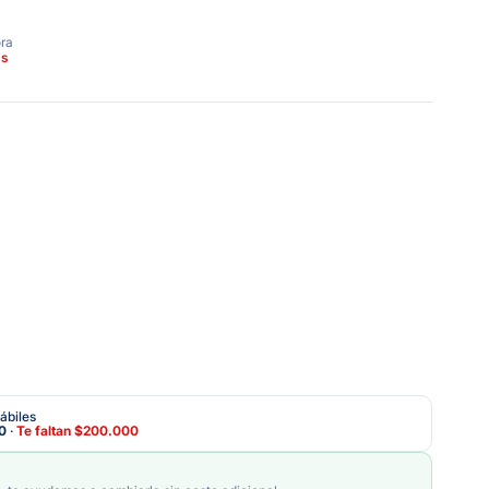
ora
as
ábiles
0
·
Te faltan
$200.000