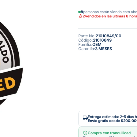
8
personas están viendo esto ah
2
vendidos en las últimas 8 hor
Parte No
:
21010849/00
Código
:
21010849
Familia
:
OEM
Garantía
:
3 MESES
Entrega estimada: 2–5 días h
Envío gratis desde
$200.00
Compra con tranquilidad