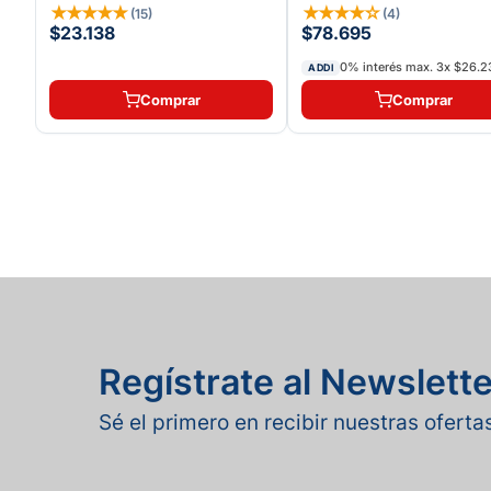
VICTORY LIFE
★
★
★
★
★
★
★
★
★
☆
(
15
)
(
4
)
$23.138
$78.695
0% interés max.
3
x
$26.2
ADDI
Comprar
Comprar
Regístrate al Newslette
Sé el primero en recibir nuestras ofert