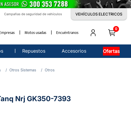
VEHÍCULOS ELECTRICOS
Campañas de seguridad de vehículos
0
Empresas
Motos usadas
Encuéntranos
os
Repuestos
Accesorios
Ofertas
s
Otros Sistemas
Otros
 Tanq Nrj GK350-7393