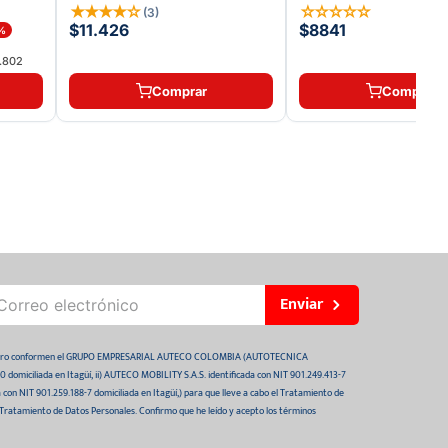
★
★
★
★
☆
☆
☆
☆
☆
☆
(
3
)
$11.426
$8841
%
.802
Comprar
Comprar
Enviar
 futuro conformen el GRUPO EMPRESARIAL AUTECO COLOMBIA (AUTOTECNICA
domiciliada en Itagüí, ii) AUTECO MOBILITY S.A.S. identificada con NIT 901.249.413-7
da con NIT 901.259.188-7 domiciliada en Itagüí,) para que lleve a cabo el Tratamiento de
 Tratamiento de Datos Personales. Confirmo que he leído y acepto los términos