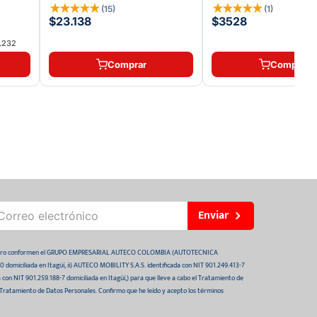
VICTORY LIFE
★
★
★
★
★
★
★
★
★
★
(
15
)
(
1
)
$23.138
$3528
.232
Comprar
Comprar
Enviar
 futuro conformen el GRUPO EMPRESARIAL AUTECO COLOMBIA (AUTOTECNICA
domiciliada en Itagüí, ii) AUTECO MOBILITY S.A.S. identificada con NIT 901.249.413-7
da con NIT 901.259.188-7 domiciliada en Itagüí,) para que lleve a cabo el Tratamiento de
 Tratamiento de Datos Personales. Confirmo que he leído y acepto los términos