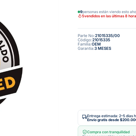
9
personas están viendo esto ah
5
vendidos en las últimas 8 hor
Parte No
:
21015335/00
Código
:
21015335
Familia
:
OEM
Garantía
:
3 MESES
Entrega estimada: 2–5 días h
Envío gratis desde
$200.00
Compra con tranquilidad