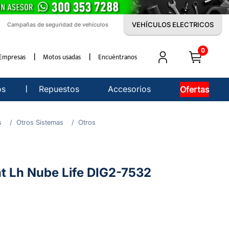
VEHÍCULOS ELECTRICOS
Campañas de seguridad de vehículos
0
Empresas
Motos usadas
Encuéntranos
os
Repuestos
Accesorios
Ofertas
s
Otros Sistemas
Otros
nt Lh Nube Life DIG2-7532