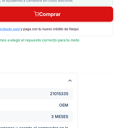
, te ayudamos a cambiarla sin costo adicional.
Comprar
probado aquí
y paga con tu nuevo crédito de Nequi.
os a elegir el repuesto correcto para tu moto
21015335
OEM
3 MESES
e conozca y acepte el comprador en la