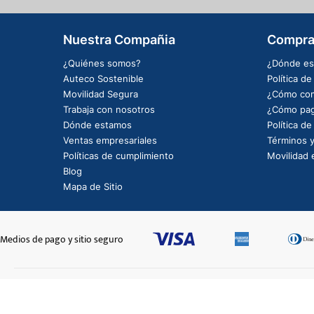
Nuestra Compañia
Compra
¿Quiénes somos?
¿Dónde es
Auteco Sostenible
Política d
Movilidad Segura
¿Cómo com
Trabaja con nosotros
¿Cómo pag
Dónde estamos
Política d
Ventas empresariales
Términos y
Políticas de cumplimiento
Movilidad e
Blog
Mapa de Sitio
Medios de pago y sitio seguro
CAL LAT CUB FRONT LH NUBE LIFE DIG2-7532
$25.180