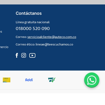
Contáctanos
Línea gratuita nacional:
018000 520 090
os
Correo:
servicioalcliente@auteco.com.co
Correo ético:
lineae@teescuchamos.co
mercio