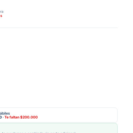
ora
as
ábiles
0
·
Te faltan
$200.000