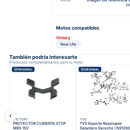
c
Motos compatibles
Victory
New Life
También podría interesarte
Productos complementarios para tu moto
ORIGINAL
ORIGINAL
VICTORY
TVS
PROTECTOR CUBIERTA STOP
TVS Soporte Reposapie
MRX 150
Delantero Derecho | N9126