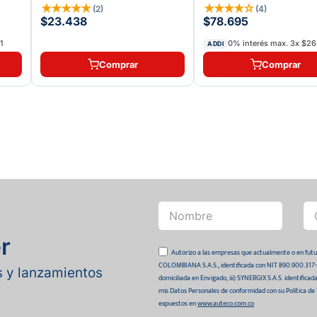
★
★
★
★
★
★
★
★
★
☆
(
2
)
(
4
)
$23.438
$78.695
1
0% interés max.
3
x
$26
ADDI
Comprar
Comprar
r
Autorizo a las empresas que actualmente o en
COLOMBIANA S.A.S., identificada con NIT 890.900.317-0 
as y lanzamientos
domiciliada en Envigado, iii) SYNERGIX S.A.S. identifica
mis Datos Personales de conformidad con su Política de
expuestos en
www.auteco.com.co