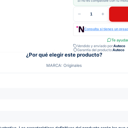
Si no es compatible con tu moto
1
Consulta si tienes un prea
Te ayudam
Vendido y enviado por:
Auteco
Garantía del producto:
Auteco
¿Por qué elegir este producto?
MARCA: Originales
lustrativa. Las características definitivas del producto serán las qu