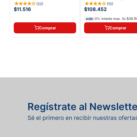
★
★
★
★
☆
★
★
★
★
☆
(
22
)
(
10
)
$11.516
$108.452
0% interés max.
3
x
$36.15
ADDI
Comprar
Comprar
Regístrate al Newslette
Sé el primero en recibir nuestras ofert