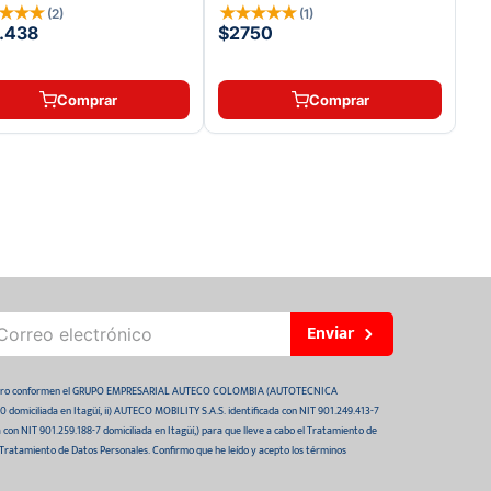
★
★
★
★
★
★
★
★
★
(
2
)
(
1
)
.438
$2750
Comprar
Comprar
Enviar
 futuro conformen el GRUPO EMPRESARIAL AUTECO COLOMBIA (AUTOTECNICA
domiciliada en Itagüí, ii) AUTECO MOBILITY S.A.S. identificada con NIT 901.249.413-7
da con NIT 901.259.188-7 domiciliada en Itagüí,) para que lleve a cabo el Tratamiento de
 Tratamiento de Datos Personales. Confirmo que he leído y acepto los términos