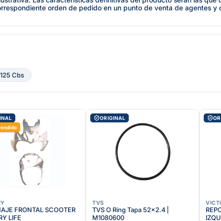
orrespondiente orden de pedido en un punto de venta de agentes y
 125 Cbs
INAL
ORIGINAL
OR
vendido
RY
TVS
VICT
AJE FRONTAL SCOOTER
TVS O Ring Tapa 52x2.4 |
REP
Y LIFE
M1080600
IZQU