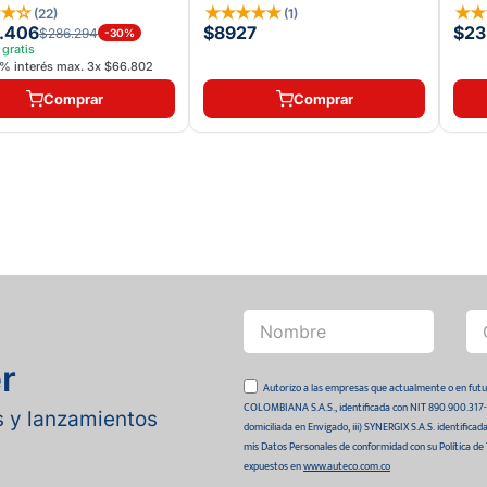
★
★
☆
★
★
★
★
★
★
(
22
)
(
1
)
.406
$8927
$23
$286.294
-
30
%
 gratis
% interés max.
3
x
$66.802
Comprar
Comprar
r
Autorizo a las empresas que actualmente o en
COLOMBIANA S.A.S., identificada con NIT 890.900.317-0 
as y lanzamientos
domiciliada en Envigado, iii) SYNERGIX S.A.S. identifica
mis Datos Personales de conformidad con su Política de
expuestos en
www.auteco.com.co