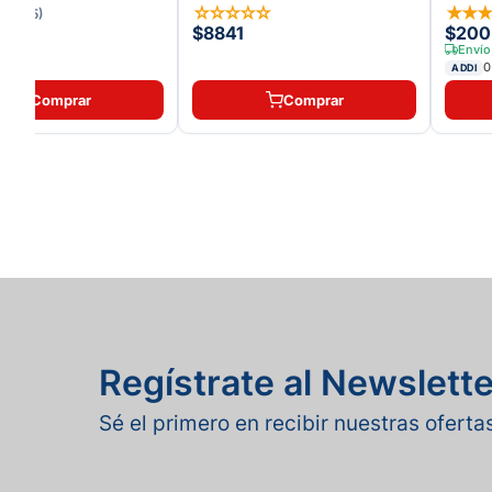
 LIFE
★
★
☆
☆
☆
☆
☆
★
★
(
15
)
8
$8841
$200
Envío
0
ADDI
Comprar
Comprar
Regístrate al Newslette
Sé el primero en recibir nuestras ofert