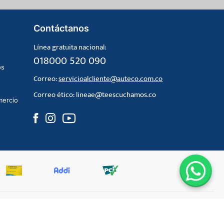
Contáctanos
Línea gratuita nacional:
018000 520 090
os
Correo:
servicioalcliente@auteco.com.co
Correo ético:
lineae@teescuchamos.co
mercio