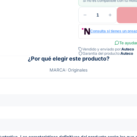
Si no es compatible con tu moto
1
Consulta si tienes un prea
Te ayudam
Vendido y enviado por:
Auteco
Garantía del producto:
Auteco
¿Por qué elegir este producto?
MARCA: Originales
lustrativa. Las características definitivas del producto serán las qu