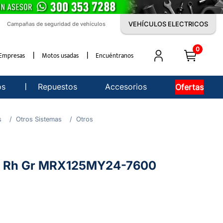
VEHÍCULOS ELECTRICOS
Campañas de seguridad de vehículos
0
Empresas
Motos usadas
Encuéntranos
os
Repuestos
Accesorios
Ofertas
s
Otros Sistemas
Otros
el Rh Gr MRX125MY24-7600