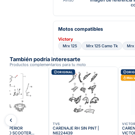
c
Motos compatibles
Victory
Mrx 125
Mrx 125 Camo Tk
Mrx
También podría interesarte
Productos complementarios para tu moto
AL
ORIGINAL
ORIG
Más 
TVS
VICTO
A SUPERIOR
CARENAJE RH SIN PINT |
CAREN
METRO SCOOTER
N6224439
VICTOR