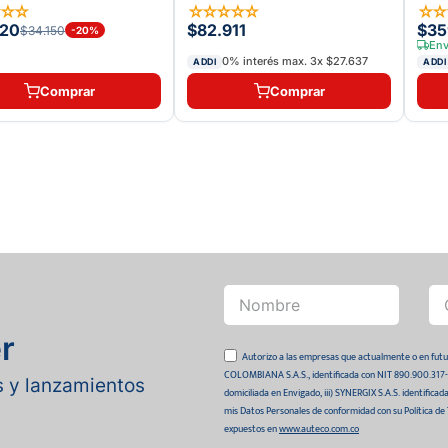
☆
☆
☆
☆
☆
☆
☆
☆
☆
320
$82.911
$35
$34.150
-
20
%
Env
0% interés max.
3
x
$27.637
ADDI
ADDI
Comprar
Comprar
r
Autorizo a las empresas que actualmente o en
COLOMBIANA S.A.S., identificada con NIT 890.900.317-0 
as y lanzamientos
domiciliada en Envigado, iii) SYNERGIX S.A.S. identifica
mis Datos Personales de conformidad con su Política de
expuestos en
www.auteco.com.co