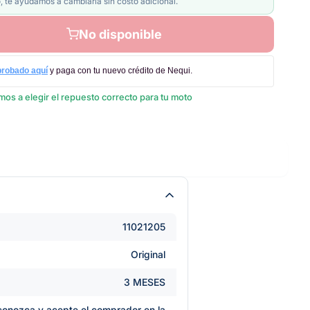
, te ayudamos a cambiarla sin costo adicional.
No disponible
probado aquí
y paga con tu nuevo crédito de Nequi.
os a elegir el repuesto correcto para tu moto
11021205
Original
3 MESES
e conozca y acepte el comprador en la