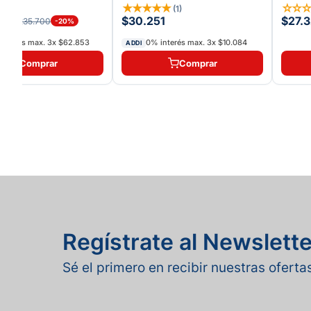
125-2021
☆
☆
★
★
★
★
★
☆
☆
(
1
)
60
$30.251
$27.
$235.700
-
20
%
interés max.
3
x
$62.853
0% interés max.
3
x
$10.084
ADDI
Comprar
Comprar
Regístrate al Newslette
Sé el primero en recibir nuestras ofert