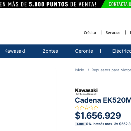
Crédito
Servicios
Kawasaki
Zontes
Ceronte
Eléctric
Repuestos para Moto
Cadena EK520M
$1.656.929
0% interés max.
3
x
$552.3
ADDI