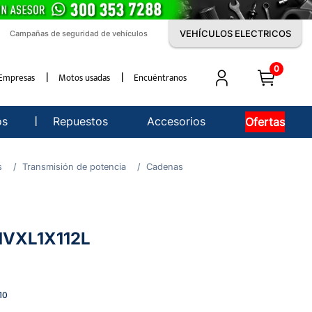
VEHÍCULOS ELECTRICOS
Campañas de seguridad de vehículos
0
Empresas
Motos usadas
Encuéntranos
os
Repuestos
Accesorios
Ofertas
s
Transmisión de potencia
Cadenas
VXL1X112L
10