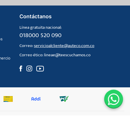
Contáctanos
Línea gratuita nacional:
018000 520 090
os
Correo:
servicioalcliente@auteco.com.co
Correo ético:
lineae@teescuchamos.co
mercio