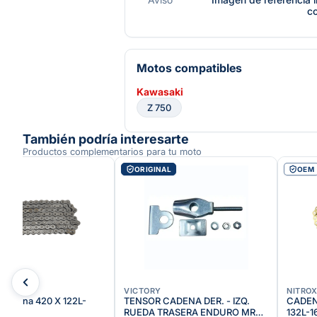
c
Motos compatibles
Kawasaki
Z 750
También podría interesarte
Productos complementarios para tu moto
ORIGINAL
OEM
VICTORY
NITRO
it Kdna 420 X 122L-
TENSOR CADENA DER. - IZQ.
CADEN
RUEDA TRASERA ENDURO MRX
132L-1