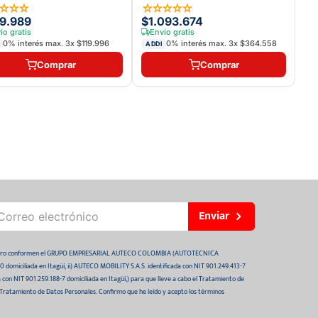
☆
☆
☆
☆
☆
☆
☆
☆
☆
9.989
$1.093.674
ío gratis
Envío gratis
0% interés max.
3
x
$119.996
0% interés max.
3
x
$364.558
ADDI
Comprar
Comprar
Enviar
 futuro conformen el GRUPO EMPRESARIAL AUTECO COLOMBIA (AUTOTECNICA
domiciliada en Itagüí, ii) AUTECO MOBILITY S.A.S. identificada con NIT 901.249.413-7
da con NIT 901.259.188-7 domiciliada en Itagüí,) para que lleve a cabo el Tratamiento de
 Tratamiento de Datos Personales. Confirmo que he leído y acepto los términos