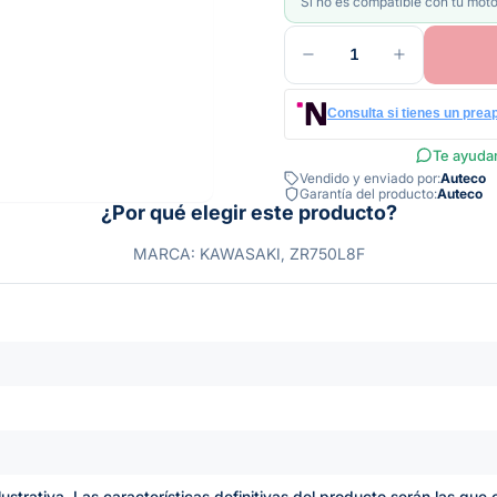
Si no es compatible con tu moto
1
Consulta si tienes un prea
Te ayudam
Vendido y enviado por:
Auteco
Garantía del producto:
Auteco
¿Por qué elegir este producto?
MARCA: KAWASAKI, ZR750L8F
lustrativa. Las características definitivas del producto serán las qu