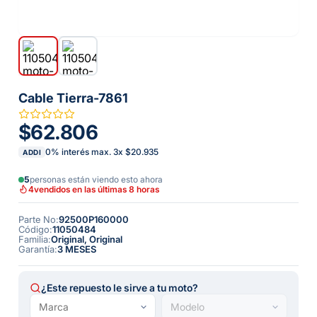
Cable Tierra-7861
$62.806
0% interés max.
3
x
$20.935
ADDI
5
personas están viendo esto ahora
4
vendidos en las últimas 8 horas
Parte No
:
92500P160000
Código
:
11050484
Familia
:
Original, Original
Garantía
:
3 MESES
¿Este repuesto le sirve a tu moto?