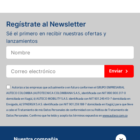
Regístrate al Newsletter
Sé el primero en recibir nuestras ofertas y
lanzamientos
Enviar
Autorizo a las empresas que actualmente o en futuro conformen el GRUPO EMPRESARIAL
AUTECO COLOMBIA (AUTOTECNICA COLOMBIANA S.A.S., identificada con NIT 890.900.317-0
domiciliada en Itagüí, ii) AUTECO MOBILITY S.A.S. identificada con NIT 901.249.413-7 domiciliada en
Envigado, iii) SYNERGIX S.A.S. identificada con NIT 901.259.188-7 domiciliada en Itagüí,) para que lleve
a cabo el Tratamiento de mis Datos Personales de conformidad con su Política de Tratamiento de
Datos Personales. Confirmo que he leído y acepto los términos expuestos en
www.auteco.com.co
Nuestra compañía