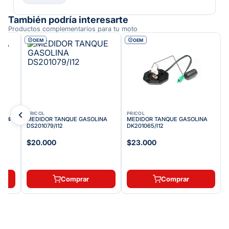
También podría interesarte
Productos complementarios para tu moto
OEM
OEM
PRICOL
PRICOL
8/I4
MEDIDOR TANQUE GASOLINA
MEDIDOR TANQUE GASOLINA
DS201079/I12
DK201065/I12
$20.000
$23.000
Comprar
Comprar