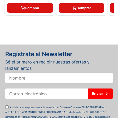
Comprar
Comprar
Regístrate al Newsletter
Sé el primero en recibir nuestras ofertas y
lanzamientos
Enviar
Autorizo a las empresas que actualmente o en futuro conformen el GRUPO EMPRESARIAL
AUTECO COLOMBIA (AUTOTECNICA COLOMBIANA S.A.S., identificada con NIT 890.900.317-0
domiciliada en Itagüí, ii) AUTECO MOBILITY S.A.S. identificada con NIT 901.249.413-7 domiciliada en