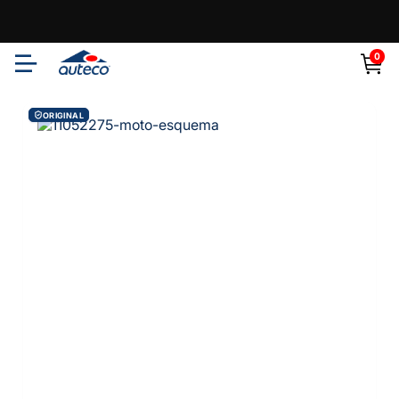
0
ORIGINAL