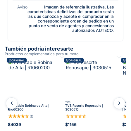
Aviso
Imagen de referencia ilustrativa. Las
características definitivas del producto serán
las que conozca y acepte el comprador en la
correspondiente orden de pedido en un
punto de venta de agentes y concesionarios
autorizados AUTECO.
También podría interesarte
Productos complementarios para tu moto
ORIGINAL
ORIGINAL
ORI
TVS
TVS
TVS
TVS Cable Bobina de Alta |
TVS Resorte Reposapie |
TVS R
R1060200
3030515
| N9
★
★
★
★
☆
☆
☆
☆
☆
☆
☆
(
1
)
$4039
$1156
$30