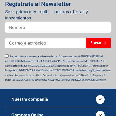
Regístrate al Newsletter
Sé el primero en recibir nuestras ofertas y
lanzamientos
Enviar
Autorizo a las empresas que actualmente o en futuro conformen el GRUPO EMPRESARIAL
AUTECO COLOMBIA (AUTOTECNICA COLOMBIANA S.A.S., identificada con NIT 890.900.317-0
domiciliada en Itagüí, ii) AUTECO MOBILITY S.A.S. identificada con NIT 901.249.413-7 domiciliada en
Envigado, iii) SYNERGIX S.A.S. identificada con NIT 901.259.188-7 domiciliada en Itagüí,) para que lleve
a cabo el Tratamiento de mis Datos Personales de conformidad con su Política de Tratamiento de
Datos Personales. Confirmo que he leído y acepto los términos expuestos en
www.auteco.com.co
Nuestra compañía
Quiénes somos
Compras Online