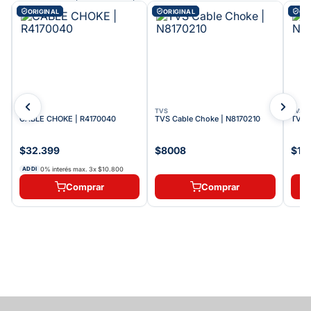
ORIGINAL
ORIGINAL
ORI
TVS
TVS
TVS
CABLE CHOKE | R4170040
TVS Cable Choke | N8170210
TVS 
$32.399
$8008
$11.
0% interés max.
3
x
$10.800
ADDI
Comprar
Comprar