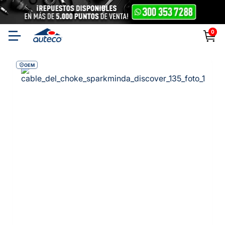
0
OEM