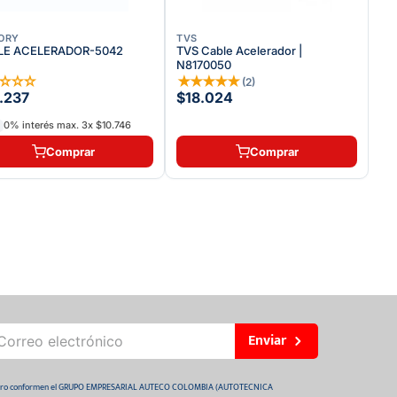
ORY
TVS
LE ACELERADOR-5042
TVS Cable Acelerador |
N8170050
☆
☆
☆
☆
★
★
★
★
★
(
2
)
.237
$18.024
0% interés max.
3
x
$10.746
Comprar
Comprar
Enviar
 futuro conformen el GRUPO EMPRESARIAL AUTECO COLOMBIA (AUTOTECNICA