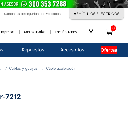
VEHÍCULOS ELECTRICOS
Campañas de seguridad de vehículos
0
Empresas
Motos usadas
Encuéntranos
os
Repuestos
Accesorios
Ofertas
s
Cables y guayas
Cable acelerador
r-7212