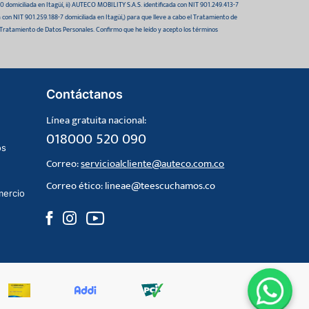
domiciliada en Itagüí, ii) AUTECO MOBILITY S.A.S. identificada con NIT 901.249.413-7
da con NIT 901.259.188-7 domiciliada en Itagüí,) para que lleve a cabo el Tratamiento de
 Tratamiento de Datos Personales. Confirmo que he leído y acepto los términos
Contáctanos
Línea gratuita nacional:
018000 520 090
os
Correo:
servicioalcliente@auteco.com.co
Correo ético:
lineae@teescuchamos.co
mercio