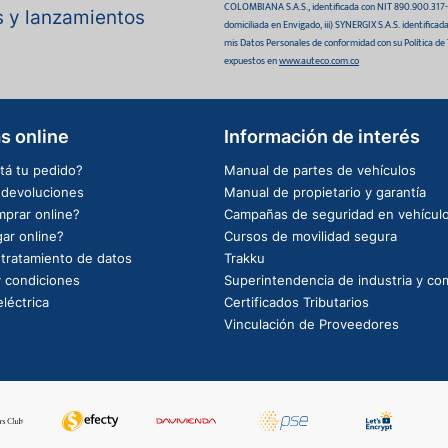
COLOMBIANA S.A.S., identificada con NIT 890.900.317-0 
as y lanzamientos
domiciliada en Envigado, iii) SYNERGIX S.A.S. identifica
mis Datos Personales de conformidad con su Política de
expuestos en
www.auteco.com.co
s online
Información de interés
tá tu pedido?
Manual de partes de vehículos
e devoluciones
Manual de propietario y garantía
prar online?
Campañas de seguridad en vehícul
ar online?
Cursos de movilidad segura
e tratamiento de datos
Trakku
 condiciones
Superintendencia de industria y co
léctrica
Certificados Tributarios
Vinculación de Proveedores