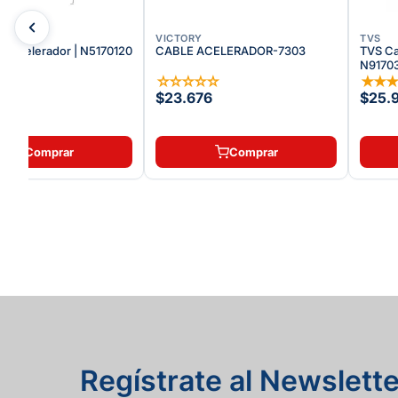
VICTORY
TVS
e Acelerador | N5170120
CABLE ACELERADOR-7303
TVS Ca
N9170
★
★
☆
☆
☆
☆
☆
★
★
(
1
)
30
$23.676
$25.
Comprar
Comprar
Regístrate al Newslette