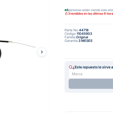
5
personas están viendo esto ah
3
vendidos en las últimas 8 hor
Parte No
:
44718
Código
:
11045903
Familia
:
Original
Garantía
:
3 MESES
¿Este repuesto le sirve 