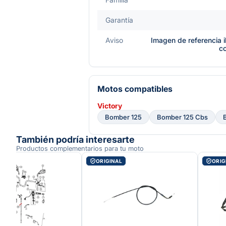
Garantía
Aviso
Imagen de referencia i
c
Motos compatibles
Victory
Bomber 125
Bomber 125 Cbs
También podría interesarte
Productos complementarios para tu moto
AL
ORIGINAL
ORIG