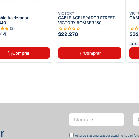
VICTORY
VICT
ble Acelerador |
CABLE ACELERADOR STREET
CAB
340
VICTORY BOMBER 150
★
★
★
☆
☆
☆
☆
☆
☆
(
3
)
914
$22.270
$32
ADDI
Comprar
Comprar
r
Autorizo a las empresas que actualmente o en