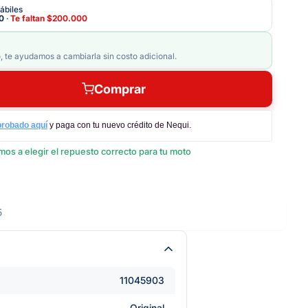
ábiles
0
·
Te faltan
$200.000
, te ayudamos a cambiarla sin costo adicional.
Comprar
probado aquí
y paga con tu nuevo crédito de Nequi.
os a elegir el repuesto correcto para tu moto
5
11045903
Original