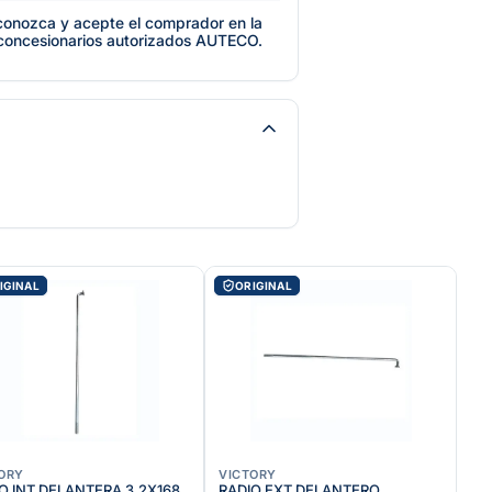
e conozca y acepte el comprador en la
 concesionarios autorizados AUTECO.
IGINAL
ORIGINAL
ORY
VICTORY
O INT DELANTERA 3.2X168
RADIO EXT DELANTERO