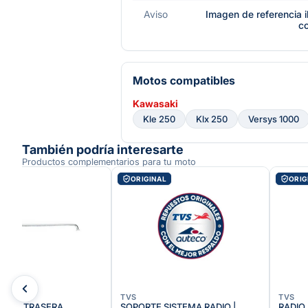
Aviso
Imagen de referencia i
c
Motos compatibles
Kawasaki
Kle 250
Klx 250
Versys 1000
También podría interesarte
Productos complementarios para tu moto
AL
ORIGINAL
ORIG
TVS
TVS
UEDA TRASERA
SOPORTE SISTEMA RADIO |
RADIO