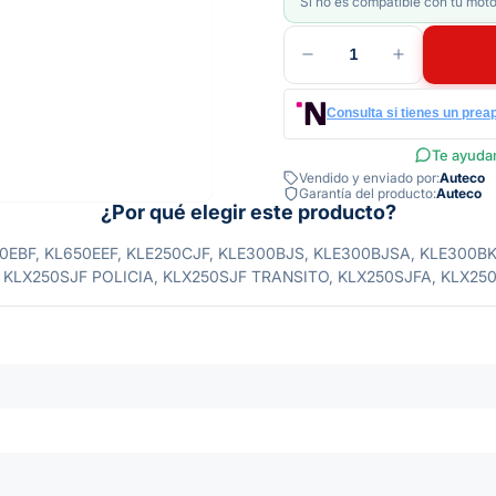
Si no es compatible con tu moto
1
Consulta si tienes un prea
Te ayudam
Vendido y enviado por:
Auteco
Garantía del producto:
Auteco
¿Por qué elegir este producto?
0EBF, KL650EEF, KLE250CJF, KLE300BJS, KLE300BJSA, KLE300BK
, KLX250SJF POLICIA, KLX250SJF TRANSITO, KLX250SJFA, KLX25