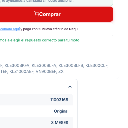
, te ayudamos a cambiarla sin costo adicional.
Comprar
probado aquí
y paga con tu nuevo crédito de Nequi.
os a elegir el repuesto correcto para tu moto
F, KLE300BKFA, KLE300BLFA, KLE300BLFB, KLE300CLF,
0TEF, KLZ1000AEF, VN900BEF, ZX
11003168
Original
3 MESES