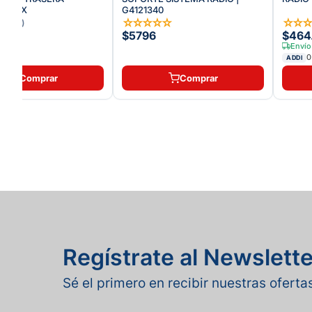
.5 MRX
G4121340
★
☆
☆
☆
☆
☆
☆
☆
☆
(
3
)
$5796
$464
Envío
0
ADDI
Comprar
Comprar
Regístrate al Newslette
Sé el primero en recibir nuestras ofert