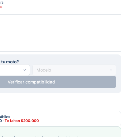
ora
as
a tu moto?
Verificar compatibilidad
ábiles
0
·
Te faltan
$200.000