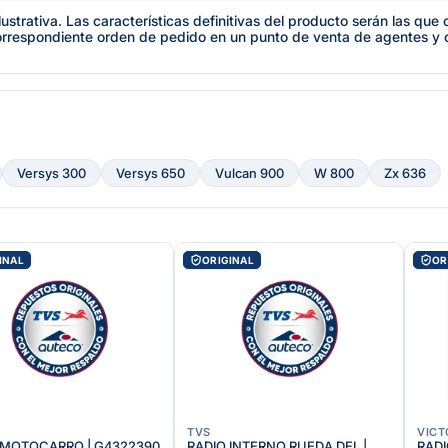
lustrativa. Las características definitivas del producto serán las qu
orrespondiente orden de pedido en un punto de venta de agentes y
Versys 300
Versys 650
Vulcan 900
W 800
Zx 636
INAL
ORIGINAL
OR
TVS
VICT
 MOTOCARRO | G4322390
RADIO INTERNO RUEDA DEL |
RADI