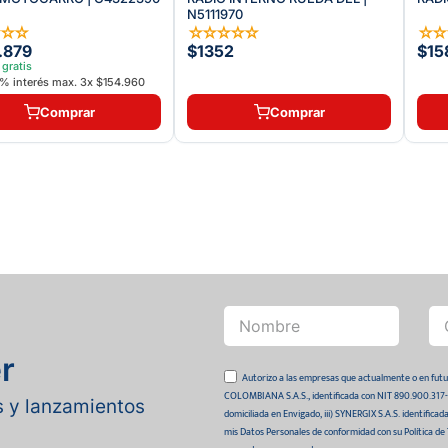
N5111970
☆
☆
☆
☆
☆
☆
☆
☆
☆
.879
$1352
$15
 gratis
% interés max.
3
x
$154.960
Comprar
Comprar
r
Autorizo a las empresas que actualmente o en
COLOMBIANA S.A.S., identificada con NIT 890.900.317-0 
as y lanzamientos
domiciliada en Envigado, iii) SYNERGIX S.A.S. identifica
mis Datos Personales de conformidad con su Política de