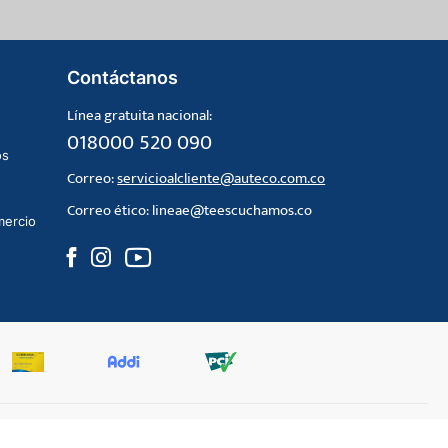
Contáctanos
Línea gratuita nacional:
018000 520 090
os
Correo:
servicioalcliente@auteco.com.co
Correo ético:
lineae@teescuchamos.co
mercio