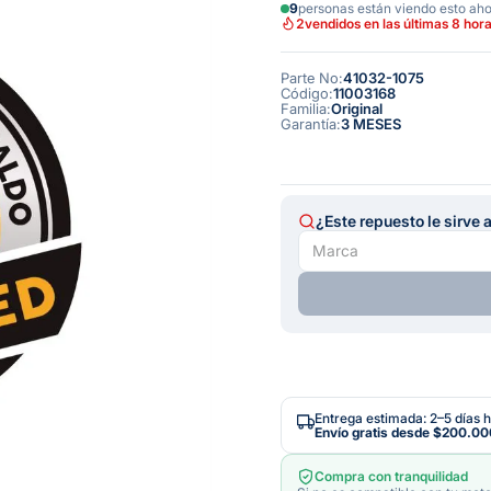
9
personas están viendo esto ah
2
vendidos en las últimas 8 hor
Parte No
:
41032-1075
Código
:
11003168
Familia
:
Original
Garantía
:
3 MESES
¿Este repuesto le sirve 
Entrega estimada: 2–5 días h
Envío gratis desde
$200.00
Compra con tranquilidad