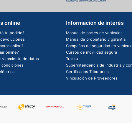
expuestos en
www.auteco.com.co
s online
Información de interés
tá tu pedido?
Manual de partes de vehículos
e devoluciones
Manual de propietario y garantía
prar online?
Campañas de seguridad en vehícul
ar online?
Cursos de movilidad segura
e tratamiento de datos
Trakku
 condiciones
Superintendencia de industria y co
léctrica
Certificados Tributarios
Vinculación de Proveedores
PowerBy: