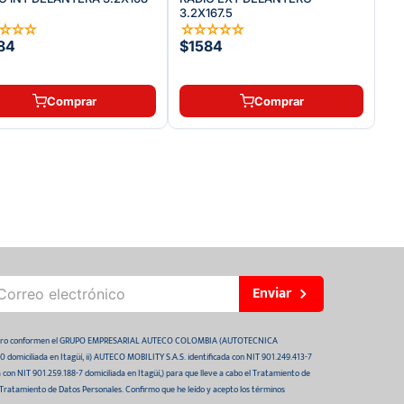
3.2X167.5
☆
☆
☆
☆
☆
☆
☆
☆
☆
84
$1584
Comprar
Comprar
Enviar
 futuro conformen el GRUPO EMPRESARIAL AUTECO COLOMBIA (AUTOTECNICA
domiciliada en Itagüí, ii) AUTECO MOBILITY S.A.S. identificada con NIT 901.249.413-7
da con NIT 901.259.188-7 domiciliada en Itagüí,) para que lleve a cabo el Tratamiento de
 Tratamiento de Datos Personales. Confirmo que he leído y acepto los términos