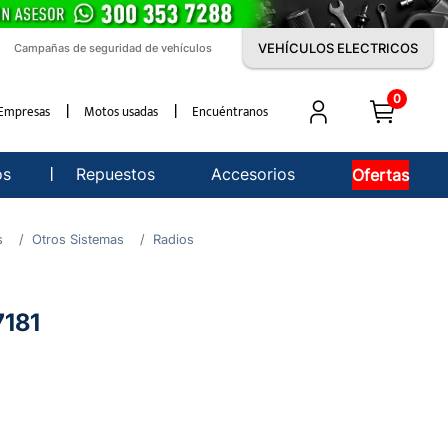
VEHÍCULOS ELECTRICOS
Campañas de seguridad de vehículos
0
Empresas
Motos usadas
Encuéntranos
os
Repuestos
Accesorios
Ofertas
s
Otros Sistemas
Radios
7181