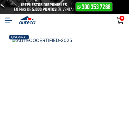
0
ORIGINAL