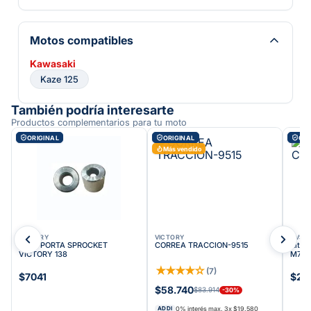
Motos compatibles
Kawasaki
Kaze 125
También podría interesarte
Productos complementarios para tu moto
ORIGINAL
ORIGINAL
ORI
Más vendido
VICTORY
VICTORY
TVS
BUJE PORTA SPROCKET
CORREA TRACCION-9515
Kit S
VICTORY 138
M732
★
★
★
★
☆
(
7
)
$7041
$25
$58.740
$83.914
-
30
%
0% interés max.
3
x
$19.580
ADDI