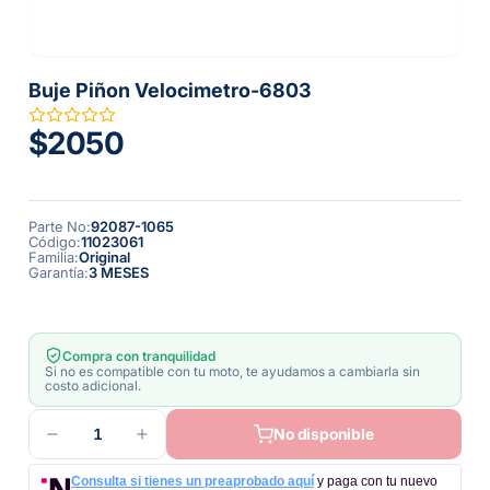
Buje Piñon Velocimetro-6803
$2050
Parte No
:
92087-1065
Código
:
11023061
Familia
:
Original
Garantía
:
3 MESES
Compra con tranquilidad
Si no es compatible con tu moto, te ayudamos a cambiarla sin
costo adicional.
1
No disponible
Consulta si tienes un preaprobado aquí
y paga con tu nuevo