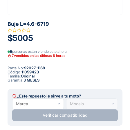
Buje L=4.6-6719
$5005
5
personas están viendo esto ahora
7
vendidos en las últimas 8 horas
Parte No
:
92027-1168
Código
:
11059423
Familia
:
Original
Garantía
:
3 MESES
¿Este repuesto le sirve a tu moto?
Verificar compatibilidad