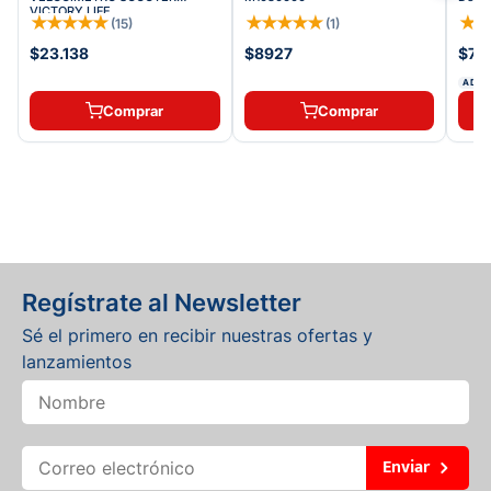
VICTORY LIFE
★
★
★
★
★
★
★
★
★
★
★
(
15
)
(
1
)
$23.138
$8927
$71.
ADDI
Comprar
Comprar
Regístrate al Newsletter
Sé el primero en recibir nuestras ofertas y
lanzamientos
Enviar