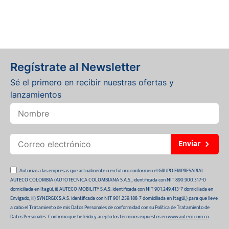
Regístrate al Newsletter
Sé el primero en recibir nuestras ofertas y
lanzamientos
Enviar
Autorizo a las empresas que actualmente o en futuro conformen el GRUPO EMPRESARIAL
AUTECO COLOMBIA (AUTOTECNICA COLOMBIANA S.A.S., identificada con NIT 890.900.317-0
domiciliada en Itagüí, ii) AUTECO MOBILITY S.A.S. identificada con NIT 901.249.413-7 domiciliada en
Envigado, iii) SYNERGIX S.A.S. identificada con NIT 901.259.188-7 domiciliada en Itagüí,) para que lleve
a cabo el Tratamiento de mis Datos Personales de conformidad con su Política de Tratamiento de
Datos Personales. Confirmo que he leído y acepto los términos expuestos en
www.auteco.com.co