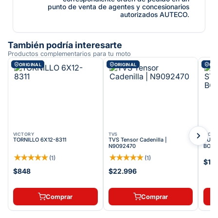
punto de venta de agentes y concesionarios
autorizados AUTECO.
También podría interesarte
Productos complementarios para tu moto
ORIGINAL
ORIGINAL
ORI
VICTORY
TVS
VICT
TORNILLO 6X12-8311
TVS Tensor Cadenilla |
TUER
N9092470
BOMB
★
★
★
★
★
★
★
★
★
★
(
1
)
(
1
)
$11
$848
$22.996
Comprar
Comprar