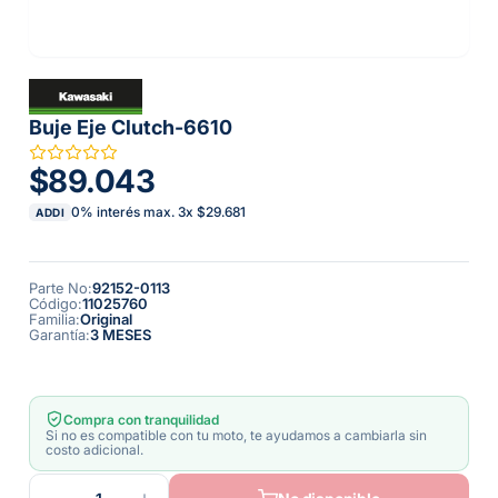
Buje Eje Clutch-6610
$89.043
0% interés max.
3
x
$29.681
ADDI
Parte No
:
92152-0113
Código
:
11025760
Familia
:
Original
Garantía
:
3 MESES
Compra con tranquilidad
Si no es compatible con tu moto, te ayudamos a cambiarla sin
costo adicional.