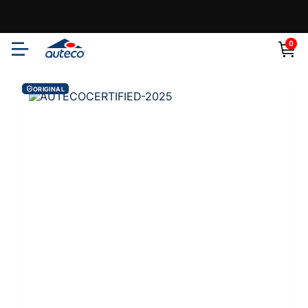
0
ORIGINAL