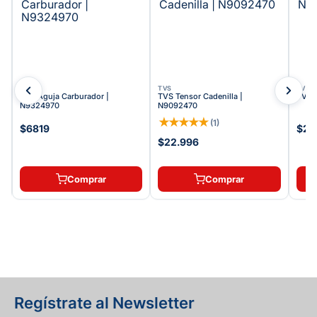
TVS
TVS
TVS
TVS Aguja Carburador |
TVS Tensor Cadenilla |
TVS S
N9324970
N9092470
★
★
★
★
★
(
1
)
$6819
$29
$22.996
Comprar
Comprar
Regístrate al Newsletter