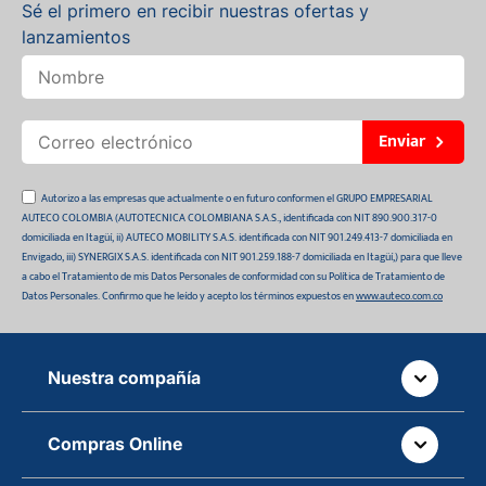
Sé el primero en recibir nuestras ofertas y
lanzamientos
Enviar
Autorizo a las empresas que actualmente o en futuro conformen el GRUPO EMPRESARIAL
AUTECO COLOMBIA (AUTOTECNICA COLOMBIANA S.A.S., identificada con NIT 890.900.317-0
domiciliada en Itagüí, ii) AUTECO MOBILITY S.A.S. identificada con NIT 901.249.413-7 domiciliada en
Envigado, iii) SYNERGIX S.A.S. identificada con NIT 901.259.188-7 domiciliada en Itagüí,) para que lleve
a cabo el Tratamiento de mis Datos Personales de conformidad con su Política de Tratamiento de
Datos Personales. Confirmo que he leído y acepto los términos expuestos en
www.auteco.com.co
Nuestra compañía
Quiénes somos
Compras Online
Auteco sostenible
¿Dónde está tu pedido?