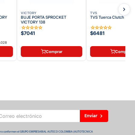
VICTORY
TVS
TORY
BUJE PORTA SPROCKET
TVS Tuerca Clutch | M7
VICTORY 138
☆
☆
☆
☆
☆
☆
☆
☆
☆
☆
$7041
$6481
.028
Comprar
Comprar
Enviar
 futuro conformen el GRUPO EMPRESARIAL AUTECO COLOMBIA (AUTOTECNICA