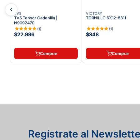
TVS
VICTORY
900
TVS Tensor Cadenilla |
TORNILLO 6X12-8311
N9092470
★
★
★
★
★
★
★
★
★
★
(
1
)
(
1
)
$22.996
$848
Comprar
Comprar
Regístrate al Newslette