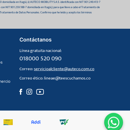
domiciliada en Itagüí, ii) AUTECO MOBILITY S.A.S. identificada con NIT 901.249.413-7
da con NIT 901.259.188-7 domiciliada en Itagüí,) para que lleve a cabo el Tratamiento de
 Tratamiento de Datos Personales. Confirmo que he leído y acepto los términos
Contáctanos
Línea gratuita nacional:
018000 520 090
os
Correo:
servicioalcliente@auteco.com.co
Correo ético:
lineae@teescuchamos.co
mercio