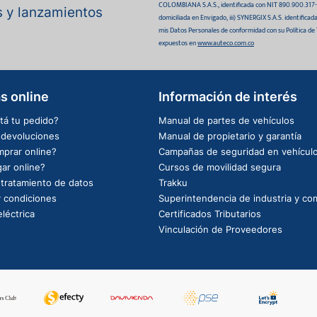
COLOMBIANA S.A.S., identificada con NIT 890.900.317-0 
as y lanzamientos
domiciliada en Envigado, iii) SYNERGIX S.A.S. identifica
mis Datos Personales de conformidad con su Política de
expuestos en
www.auteco.com.co
s online
Información de interés
tá tu pedido?
Manual de partes de vehículos
e devoluciones
Manual de propietario y garantía
prar online?
Campañas de seguridad en vehícul
ar online?
Cursos de movilidad segura
e tratamiento de datos
Trakku
 condiciones
Superintendencia de industria y co
léctrica
Certificados Tributarios
Vinculación de Proveedores