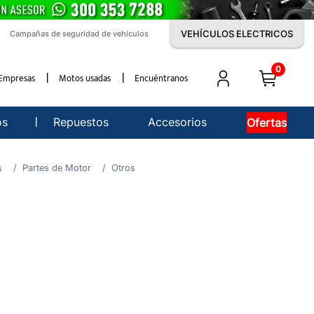
VEHÍCULOS ELECTRICOS
Campañas de seguridad de vehículos
0
Empresas
Motos usadas
Encuéntranos
os
Repuestos
Accesorios
Ofertas
s
Partes de Motor
Otros