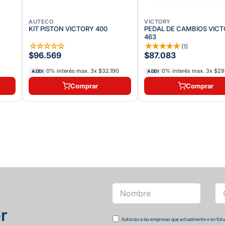
AUTECO
VICTORY
KIT PISTON VICTORY 400
PEDAL DE CAMBIOS VIC
463
☆
☆
☆
☆
☆
★
★
★
★
★
(
1
)
$96.569
$87.083
0% interés max.
3
x
$32.190
0% interés max.
3
x
$29
ADDI
ADDI
Comprar
Comprar
r
Autorizo a las empresas que actualmente o en