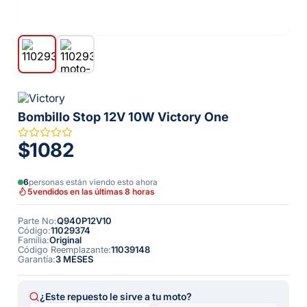
Bombillo Stop 12V 10W Victory One
$1082
6
personas están viendo esto ahora
5
vendidos en las últimas 8 horas
Parte No
:
Q940P12V10
Código
:
11029374
Familia
:
Original
Código Reemplazante
:
11039148
Garantía
:
3 MESES
¿Este repuesto le sirve a tu moto?