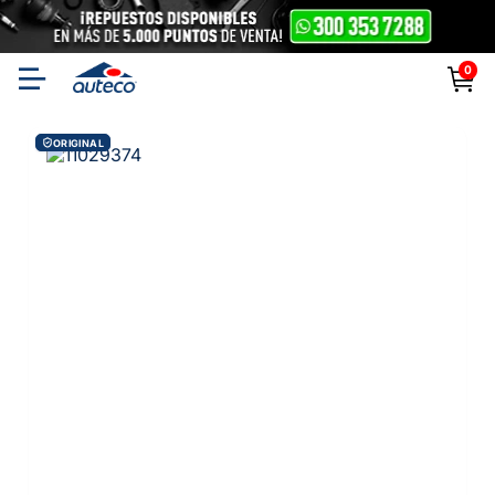
0
ORIGINAL