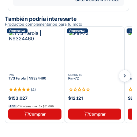
También podría interesarte
Productos complementarios para tu moto
ORIGINAL
ORIGINAL
ORI
TVS
CERONTE
KYMC
TVS Farola | N9324460
Pin-72
Pin-
★
★
★
★
★
☆
☆
☆
☆
☆
☆
(
4
)
$153.027
$12.121
$26
0% interés max.
3
x
$51.009
ADDI
Comprar
Comprar