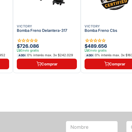
VICTORY
VICTORY
Bomba Freno Delantera-317
Bomba Freno Cbs
☆
☆
☆
☆
☆
☆
☆
☆
☆
☆
$726.086
$489.656
Envío gratis
Envío gratis
952
0% interés max.
3
x
$242.029
0% interés max.
3
x
$16
ADDI
ADDI
Comprar
Comprar