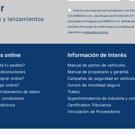
r
Autorizo a las empresas que actualmente o en
COLOMBIANA S.A.S., identificada con NIT 890.900.317-0 
as y lanzamientos
domiciliada en Envigado, iii) SYNERGIX S.A.S. identifica
mis Datos Personales de conformidad con su Política de
expuestos en
www.auteco.com.co
s online
Información de interés
tá tu pedido?
Manual de partes de vehículos
e devoluciones
Manual de propietario y garantía
prar online?
Campañas de seguridad en vehícul
ar online?
Cursos de movilidad segura
e tratamiento de datos
Trakku
 condiciones
Superintendencia de industria y co
léctrica
Certificados Tributarios
Vinculación de Proveedores