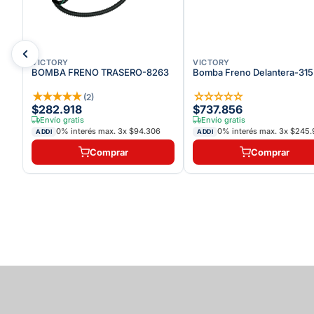
VICTORY
VICTORY
BOMBA FRENO TRASERO-8263
Bomba Freno Delantera-315
★
★
★
★
★
☆
☆
☆
☆
☆
(
2
)
$282.918
$737.856
Envío gratis
Envío gratis
6
0% interés max.
3
x
$94.306
0% interés max.
3
x
$245.
ADDI
ADDI
Comprar
Comprar