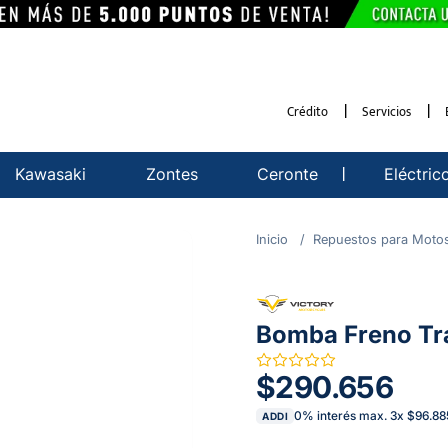
Crédito
Servicios
Kawasaki
Zontes
Ceronte
Eléctric
Repuestos para Moto
Bomba Freno Tra
$290.656
0% interés max.
3
x
$96.88
ADDI