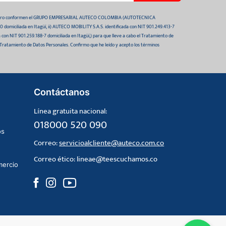
 futuro conformen el GRUPO EMPRESARIAL AUTECO COLOMBIA (AUTOTECNICA
domiciliada en Itagüí, ii) AUTECO MOBILITY S.A.S. identificada con NIT 901.249.413-7
da con NIT 901.259.188-7 domiciliada en Itagüí,) para que lleve a cabo el Tratamiento de
 Tratamiento de Datos Personales. Confirmo que he leído y acepto los términos
Contáctanos
Línea gratuita nacional:
018000 520 090
os
Correo:
servicioalcliente@auteco.com.co
Correo ético:
lineae@teescuchamos.co
mercio