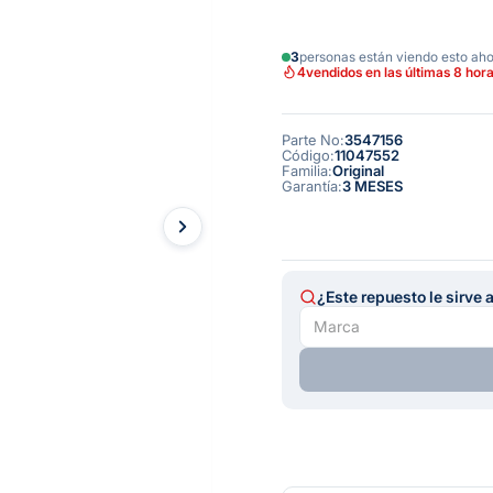
3
personas están viendo esto ah
4
vendidos en las últimas 8 hor
Parte No
:
3547156
Código
:
11047552
Familia
:
Original
Garantía
:
3 MESES
¿Este repuesto le sirve 