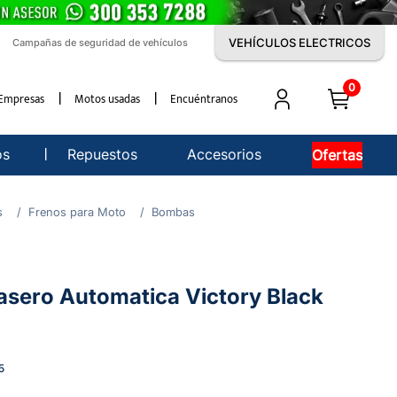
VEHÍCULOS ELECTRICOS
Campañas de seguridad de vehículos
0
Empresas
Motos usadas
Encuéntranos
os
Repuestos
Accesorios
Ofertas
s
Frenos para Moto
Bombas
sero Automatica Victory Black
5