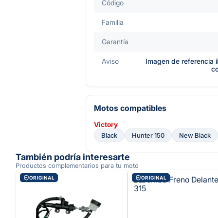
Código
Familia
Garantía
Aviso
Imagen de referencia i
c
Motos compatibles
Victory
Black
Hunter 150
New Black
También podría interesarte
Productos complementarios para tu moto
ORIGINAL
ORIGINAL