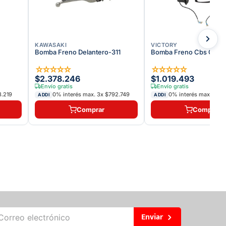
KAWASAKI
VICTORY
Bomba Freno Delantero-311
Bomba Freno Cbs Comp
☆
☆
☆
☆
☆
☆
☆
☆
☆
☆
$2.378.246
$1.019.493
Envío gratis
Envío gratis
3.219
0% interés max.
3
x
$792.749
0% interés max.
3
x
$
ADDI
ADDI
Comprar
Comprar
Enviar