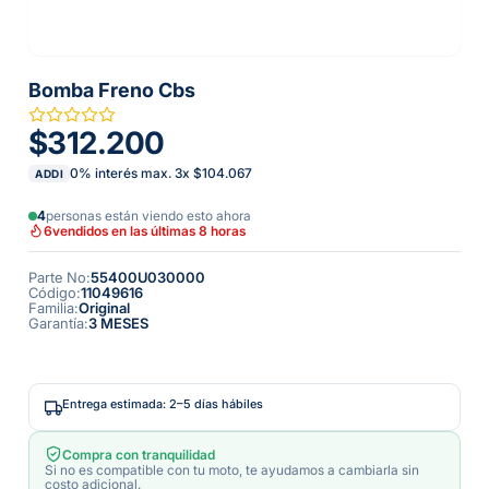
Bomba Freno Cbs
$312.200
0% interés max.
3
x
$104.067
ADDI
4
personas están viendo esto ahora
6
vendidos en las últimas 8 horas
Parte No
:
55400U030000
Código
:
11049616
Familia
:
Original
Garantía
:
3 MESES
Entrega estimada: 2–5 días hábiles
Compra con tranquilidad
Si no es compatible con tu moto, te ayudamos a cambiarla sin
costo adicional.