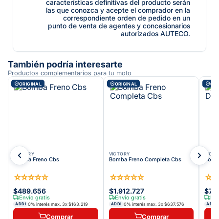
características definitivas del producto serán
las que conozca y acepte el comprador en la
correspondiente orden de pedido en un
punto de venta de agentes y concesionarios
autorizados AUTECO.
También podría interesarte
Productos complementarios para tu moto
ORIGINAL
ORIGINAL
ORI
VICTORY
VICTORY
VICT
Bomba Freno Cbs
Bomba Freno Completa Cbs
Bomba
☆
☆
☆
☆
☆
☆
☆
☆
☆
☆
☆
$489.656
$1.912.727
$73
Envío gratis
Envío gratis
Env
0% interés max.
3
x
$163.219
0% interés max.
3
x
$637.576
ADDI
ADDI
ADDI
Comprar
Comprar