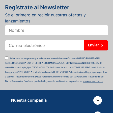
Regístrate al Newsletter
Sé el primero en recibir nuestras ofertas y
lanzamientos
Enviar
Autorizo a las empresas que actualmente o en futuro conformen el GRUPO EMPRESARIAL
AUTECO COLOMBIA (AUTOTECNICA COLOMBIANA S.A.S., identificada con NIT 890.900.317-0
domiciliada en Itagüí, ii) AUTECO MOBILITY S.A.S. identificada con NIT 901.249.413-7 domiciliada en
Envigado, iii) SYNERGIX S.A.S. identificada con NIT 901.259.188-7 domiciliada en Itagüí,) para que lleve
a cabo el Tratamiento de mis Datos Personales de conformidad con su Política de Tratamiento de
Datos Personales. Confirmo que he leído y acepto los términos expuestos en
www.auteco.com.co
Nuestra compañía
Quiénes somos