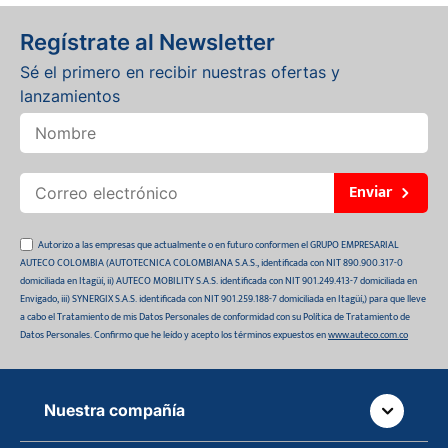
Regístrate al Newsletter
Sé el primero en recibir nuestras ofertas y
lanzamientos
Enviar
Autorizo a las empresas que actualmente o en futuro conformen el GRUPO EMPRESARIAL
AUTECO COLOMBIA (AUTOTECNICA COLOMBIANA S.A.S., identificada con NIT 890.900.317-0
domiciliada en Itagüí, ii) AUTECO MOBILITY S.A.S. identificada con NIT 901.249.413-7 domiciliada en
Envigado, iii) SYNERGIX S.A.S. identificada con NIT 901.259.188-7 domiciliada en Itagüí,) para que lleve
a cabo el Tratamiento de mis Datos Personales de conformidad con su Política de Tratamiento de
Datos Personales. Confirmo que he leído y acepto los términos expuestos en
www.auteco.com.co
Nuestra compañía
Quiénes somos