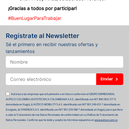
¡Gracias a todos por participar!
#BuenLugarParaTrabajar
Regístrate al Newsletter
Sé el primero en recibir nuestras ofertas y
lanzamientos
Enviar
Autorizo a las empresas que actualmente o en futuro conformen el GRUPO EMPRESARIAL
AUTECO COLOMBIA (AUTOTECNICA COLOMBIANA S.A.S., identificada con NIT 890.900.317-0
domiciliada en Itagüí, ii) AUTECO MOBILITY S.A.S. identificada con NIT 901.249.413-7 domiciliada en
Envigado, iii) SYNERGIX S.A.S. identificada con NIT 901.259.188-7 domiciliada en Itagüí,) para que lleve
a cabo el Tratamiento de mis Datos Personales de conformidad con su Política de Tratamiento de
Datos Personales. Confirmo que he leído y acepto los términos expuestos en
www.auteco.com.co