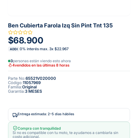
Ben Cubierta Farola Izq Sin Pint Tnt 135
$68.900
0% interés max.
3
x
$22.967
ADDI
3
personas están viendo esto ahora
4
vendidos en las últimas 8 horas
Parte No
:
65521V020000
Código
:
11057969
Familia
:
Original
Garantía
:
3 MESES
Entrega estimada: 2–5 días hábiles
Compra con tranquilidad
Si no es compatible con tu moto, te ayudamos a cambiarla sin
costo adicional.