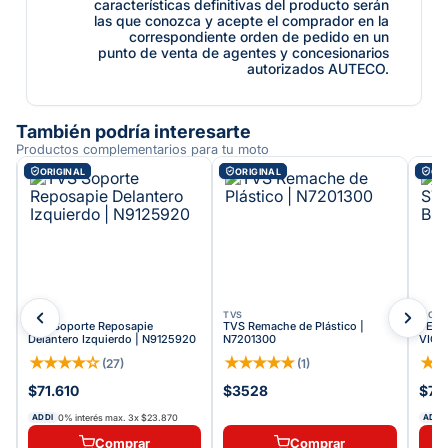
características definitivas del producto serán
las que conozca y acepte el comprador en la
correspondiente orden de pedido en un
punto de venta de agentes y concesionarios
autorizados AUTECO.
También podría interesarte
Productos complementarios para tu moto
ORIGINAL
ORIGINAL
ORI
TVS
TVS
VICT
TVS Soporte Reposapie
TVS Remache de Plástico |
PEDA
Delantero Izquierdo | N9125920
N7201300
VICT
★
★
★
★
☆
★
★
★
★
★
★
(
27
)
(
1
)
$71.610
$3528
$78
0% interés max.
3
x
$23.870
ADDI
ADDI
Comprar
Comprar