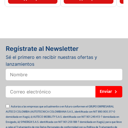
Regístrate al Newsletter
Sé el primero en recibir nuestras ofertas y
lanzamientos
Enviar
Autorizo a las empresas que actualmente o en futuro conformen el GRUPO EMPRESARIAL
AUTECO COLOMBIA (AUTOTECNICA COLOMBIANA S.A.S., identificada con NIT 890.900.317-0
domiciliada en Itagüí, ii) AUTECO MOBILITY S.A.S. identificada con NIT 901.249.413-7 domiciliada en
Envigado, iii) SYNERGIX S.A.S. identificada con NIT 901.259.188-7 domiciliada en Itagüí,) para que lleve
a cabo el Tratamiento de mis Datos Personales de conformidad con su Política de Tratamiento de