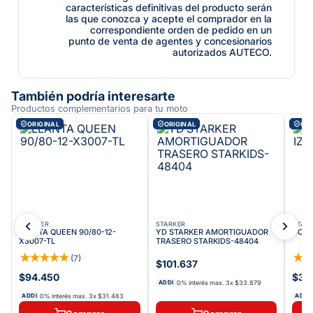
características definitivas del producto serán
las que conozca y acepte el comprador en la
correspondiente orden de pedido en un
punto de venta de agentes y concesionarios
autorizados AUTECO.
También podría interesarte
Productos complementarios para tu moto
ORIGINAL
ORIGINAL
ORI
STARKER
STARKER
STAR
LLANTA QUEEN 90/80-12-
YD STARKER AMORTIGUADOR
COMA
X3007-TL
TRASERO STARKIDS-48404
★
★
★
★
★
★
(
7
)
$101.637
$94.450
$38
0% interés max.
3
x
$33.879
ADDI
0% interés max.
3
x
$31.483
ADDI
ADDI