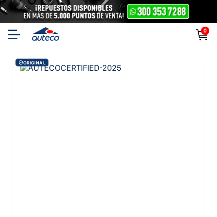
0
ORIGINAL