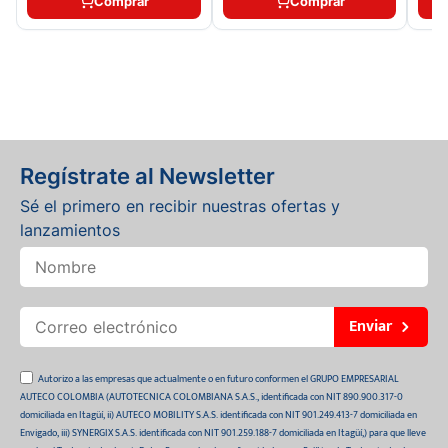
Comprar
Comprar
Regístrate al Newsletter
Sé el primero en recibir nuestras ofertas y
lanzamientos
Enviar
Autorizo a las empresas que actualmente o en futuro conformen el GRUPO EMPRESARIAL
AUTECO COLOMBIA (AUTOTECNICA COLOMBIANA S.A.S., identificada con NIT 890.900.317-0
domiciliada en Itagüí, ii) AUTECO MOBILITY S.A.S. identificada con NIT 901.249.413-7 domiciliada en
Envigado, iii) SYNERGIX S.A.S. identificada con NIT 901.259.188-7 domiciliada en Itagüí,) para que lleve