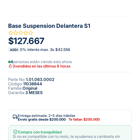
Base Suspension Delantera S1
$127.667
0% interés max.
3
x
$42.556
ADDI
4
personas están viendo esto ahora
3
vendidos en las últimas 8 horas
Parte No
:
1.01.063.0002
Código
:
11038844
Familia
:
Original
Garantía
:
3 MESES
Entrega estimada: 2–5 días hábiles
Envío gratis desde
$200.000
·
Te faltan
$200.000
Compra con tranquilidad
Si no es compatible con tu moto, te ayudamos a cambiarla sin