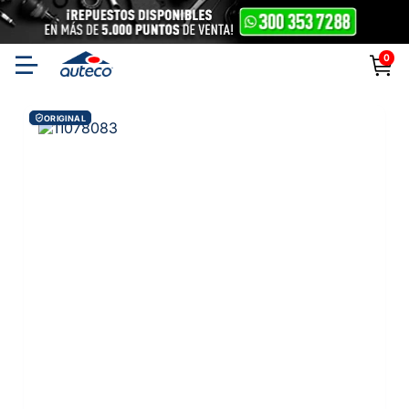
0
ORIGINAL