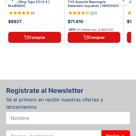
TVS O Ring Tapa 52x2.4 |
TVS Soporte Reposapie
TVS T
M1080600
Delantero Izquierdo | N9125920
★
★
★
★
★
★
★
★
★
☆
★
(
1
)
(
27
)
$8927
$71.610
$19
0% interés max.
3
x
$23.870
ADDI
Comprar
Comprar
Regístrate al Newsletter
Sé el primero en recibir nuestras ofertas y
lanzamientos