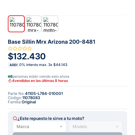
Base Sillin Mrx Arizona 200-8481
$132.430
0% interés max.
3
x
$44.143
ADDI
6
personas están viendo esto ahora
4
vendidos en las últimas 8 horas
Parte No
:
41105-L784-010001
Código
:
11078083
Familia
:
Original
¿Este repuesto le sirve a tu moto?