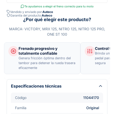
Te ayudamos a elegir el freno correcto para tu moto
Vendido y enviado por:
Auteco
Garantía del producto:
Auteco
¿Por qué elegir este producto?
MARCA: VICTORY, MRX 125, NITRO 125, NITRO 125 PRO,
ONE ST 100
Frenado progresivo y
Control to
totalmente confiable
Brinda una r
Genera fricción óptima dentro del
pedal para 
tambor para detener la rueda trasera
segura
eficazmente
Especificaciones técnicas
Código
11044170
Familia
Original