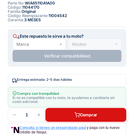
Parte No
:
WIA65110A1A00
Código
:
11044170
Familia
:
Original
Código Reemplazante
:
11004542
Garantía
:
3 MESES
¿Este repuesto le sirve a tu moto?
Verificar compatibilidad
Entrega estimada: 2–5 días hábiles
Compra con tranquilidad
Si no es compatible con tu moto, te ayudamos a cambiarla sin
costo adicional.
1
Comprar
Consulta si tienes un preaprobado aquí
y paga con tu nuevo
crédito de Nequi.