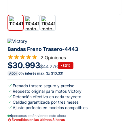
Bandas Freno Trasero-4443
2 Opiniones
$30.993
-
30
%
$44.276
0% interés max.
3
x
$10.331
ADDI
Frenado trasero seguro y preciso
Repuesto original para motos Victory
Detención efectiva en cada trayecto
Calidad garantizada por tres meses
Ajuste perfecto en modelos compatibles
4
personas están viendo esto ahora
5
vendidos en las últimas 8 horas