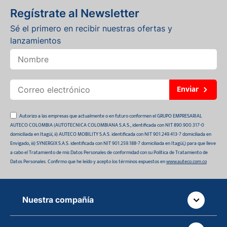
Regístrate al Newsletter
Sé el primero en recibir nuestras ofertas y
lanzamientos
Enviar
Autorizo a las empresas que actualmente o en futuro conformen el GRUPO EMPRESARIAL
AUTECO COLOMBIA (AUTOTECNICA COLOMBIANA S.A.S., identificada con NIT 890.900.317-0
domiciliada en Itagüí, ii) AUTECO MOBILITY S.A.S. identificada con NIT 901.249.413-7 domiciliada en
Envigado, iii) SYNERGIX S.A.S. identificada con NIT 901.259.188-7 domiciliada en Itagüí,) para que lleve
a cabo el Tratamiento de mis Datos Personales de conformidad con su Política de Tratamiento de
Datos Personales. Confirmo que he leído y acepto los términos expuestos en
www.auteco.com.co
Nuestra compañía
Quiénes somos