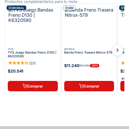
Productos complementarios para tu moto
ORIGINAL
OEM
ORI
TVS
NITROX
VICT
TVS Juego Bandas Freno D130 |
Banda Freno Trasera Nitrox-579
BAND
K6320590
★
★
★
★
☆
★
(
23
)
$11.240
$14.050
-
20
%
$20.541
$32
ADDI
Comprar
Comprar