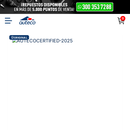
0
ORIGINAL