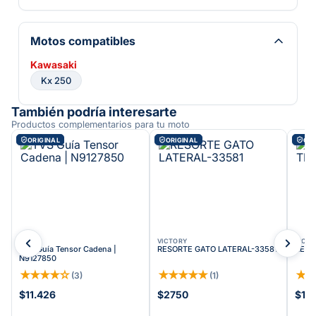
Motos compatibles
Kawasaki
Kx 250
También podría interesarte
Productos complementarios para tu moto
ORIGINAL
ORIGINAL
ORI
TVS
VICTORY
VICT
TVS Guía Tensor Cadena |
RESORTE GATO LATERAL-33581
RETE
N9127850
★
★
★
★
☆
★
★
★
★
★
★
(
3
)
(
1
)
$11.426
$2750
$19