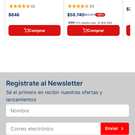
★
★
★
★
★
★
★
★
★
☆
(
1
)
(
7
)
$29
$848
$58.740
$83.914
-
30
%
0% interés max.
3
x
$19.580
ADDI
Comprar
Comprar
Regístrate al Newsletter
Sé el primero en recibir nuestras ofertas y
lanzamientos
Enviar