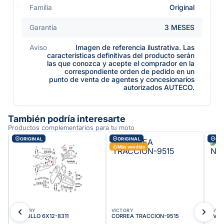
Familia
Original
Garantía
3 MESES
Aviso
Imagen de referencia ilustrativa. Las
características definitivas del producto serán
las que conozca y acepte el comprador en la
correspondiente orden de pedido en un
punto de venta de agentes y concesionarios
autorizados AUTECO.
También podría interesarte
Productos complementarios para tu moto
ORIGINAL
ORIGINAL
ORI
Más vendido
VICTORY
VICTORY
TVS
TORNILLO 6X12-8311
CORREA TRACCION-9515
TVS S