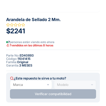
Arandela de Sellado 2 Mm.
$2241
7
personas están viendo esto ahora
7
vendidos en las últimas 8 horas
Parte No
:
ED40893
Código
:
11041415
Familia
:
Original
Garantía
:
3 MESES
¿Este repuesto le sirve a tu moto?
Verificar compatibilidad