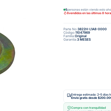
5
personas están viendo esto ah
6
vendidos en las últimas 8 hor
Parte No
:
3822H-L1A8-0000
Código
:
11047969
Familia
:
Original
Garantía
:
3 MESES
Entrega estimada: 2–5 días h
Envío gratis desde
$200.00
Compra con tranquilidad