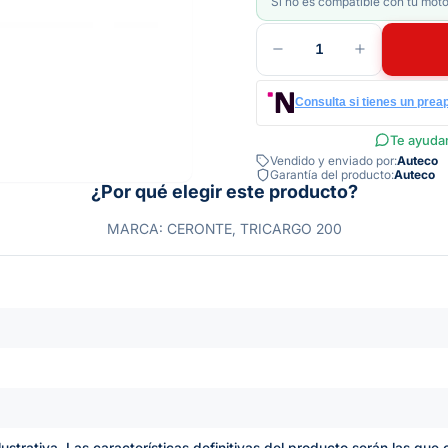
Si no es compatible con tu moto
1
Consulta si tienes un prea
Te ayudam
Vendido y enviado por:
Auteco
Garantía del producto:
Auteco
¿Por qué elegir este producto?
MARCA: CERONTE, TRICARGO 200
lustrativa. Las características definitivas del producto serán las qu