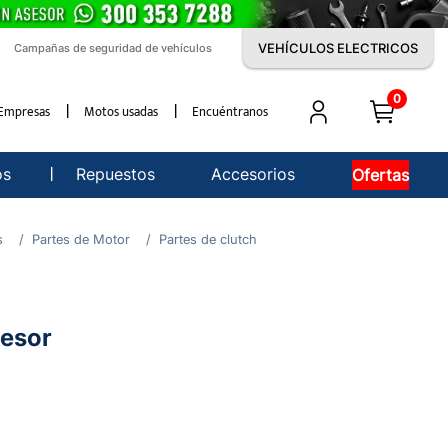
VEHÍCULOS ELECTRICOS
Campañas de seguridad de vehículos
0
Empresas
Motos usadas
Encuéntranos
os
Repuestos
Accesorios
Ofertas
s
Partes de Motor
Partes de clutch
esor