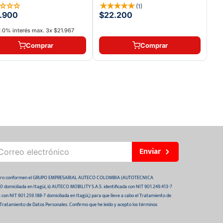
☆
☆
☆
☆
★
★
★
★
★
(
1
)
.900
$22.200
0% interés max.
3
x
$21.967
Comprar
Comprar
Enviar
 futuro conformen el GRUPO EMPRESARIAL AUTECO COLOMBIA (AUTOTECNICA
domiciliada en Itagüí, ii) AUTECO MOBILITY S.A.S. identificada con NIT 901.249.413-7
da con NIT 901.259.188-7 domiciliada en Itagüí,) para que lleve a cabo el Tratamiento de
 Tratamiento de Datos Personales. Confirmo que he leído y acepto los términos