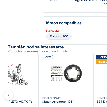
c
Motos compatibles
Ceronte
Tricargo 200
También podría interesarte
Productos complementarios para tu moto
AL
OEM
ORIG
Más 
INDIAN SPARE
BENELL
MPLETO VICTORY
Clutch Arranque-1954
SET D