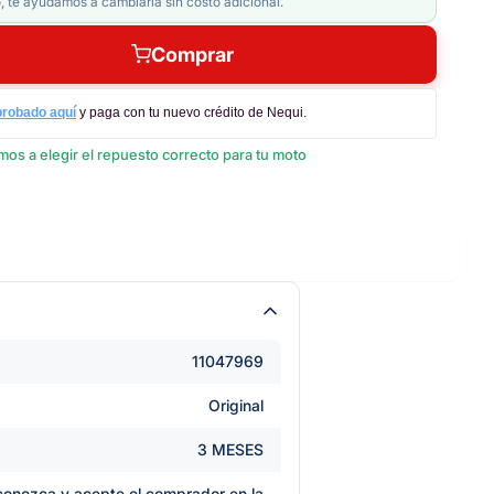
, te ayudamos a cambiarla sin costo adicional.
Comprar
probado aquí
y paga con tu nuevo crédito de Nequi.
os a elegir el repuesto correcto para tu moto
11047969
Original
3 MESES
e conozca y acepte el comprador en la