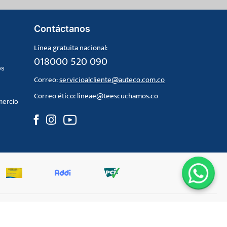
Contáctanos
Línea gratuita nacional:
018000 520 090
os
Correo:
servicioalcliente@auteco.com.co
Correo ético:
lineae@teescuchamos.co
mercio