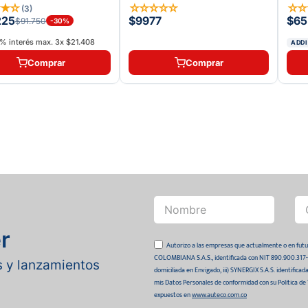
★
★
☆
☆
☆
☆
☆
☆
☆
(
3
)
225
$9977
$65
$91.750
-
30
%
% interés max.
3
x
$21.408
ADDI
Comprar
Comprar
r
Autorizo a las empresas que actualmente o en
COLOMBIANA S.A.S., identificada con NIT 890.900.317-0 
as y lanzamientos
domiciliada en Envigado, iii) SYNERGIX S.A.S. identifica
mis Datos Personales de conformidad con su Política de
expuestos en
www.auteco.com.co