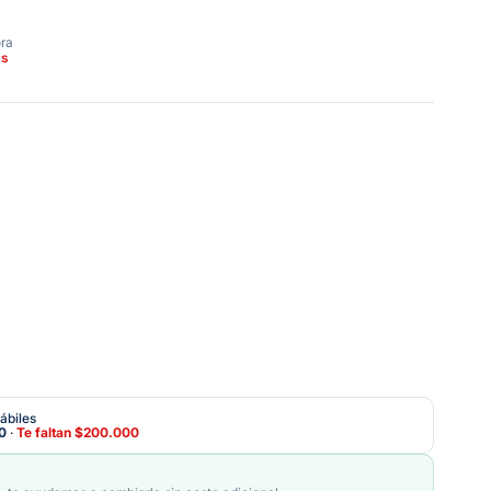
ora
as
ábiles
0
·
Te faltan
$200.000