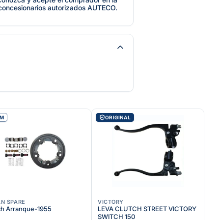
 concesionarios autorizados AUTECO.
EM
ORIGINAL
AN SPARE
VICTORY
ch Arranque-1955
LEVA CLUTCH STREET VICTORY
SWITCH 150