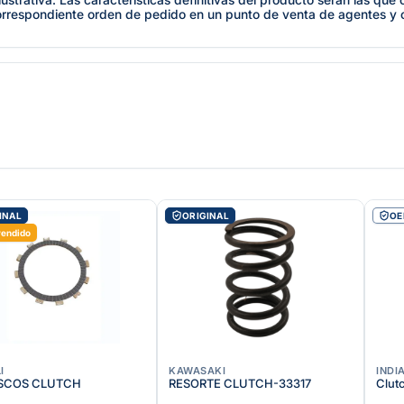
orrespondiente orden de pedido en un punto de venta de agentes y
INAL
ORIGINAL
O
vendido
I
KAWASAKI
INDI
ISCOS CLUTCH
RESORTE CLUTCH-33317
Clut