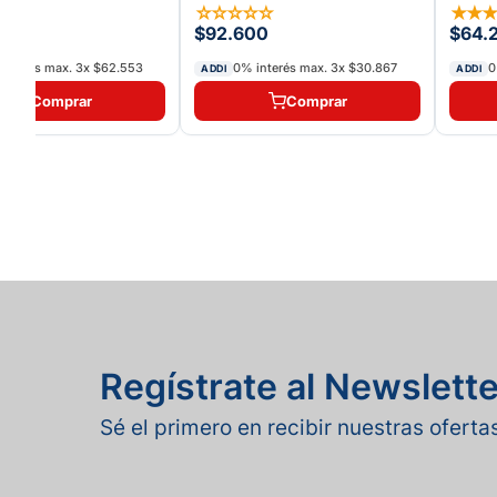
★
★
☆
☆
☆
☆
☆
★
★
(
1
)
58
$92.600
$64.
interés max.
3
x
$62.553
0% interés max.
3
x
$30.867
0
ADDI
ADDI
Comprar
Comprar
Regístrate al Newslette
Sé el primero en recibir nuestras ofert