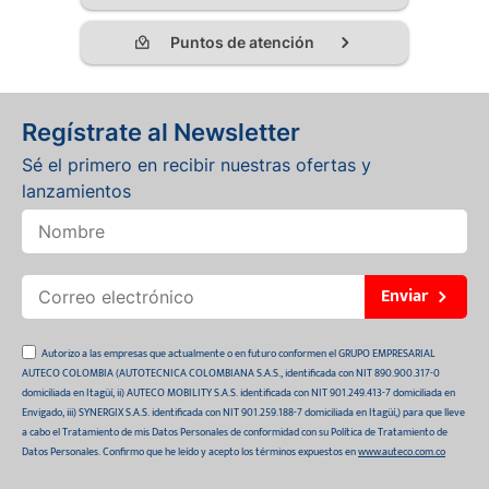
Puntos de atención
Regístrate al Newsletter
Sé el primero en recibir nuestras ofertas y
lanzamientos
Enviar
Autorizo a las empresas que actualmente o en futuro conformen el GRUPO EMPRESARIAL
AUTECO COLOMBIA (AUTOTECNICA COLOMBIANA S.A.S., identificada con NIT 890.900.317-0
domiciliada en Itagüí, ii) AUTECO MOBILITY S.A.S. identificada con NIT 901.249.413-7 domiciliada en
Envigado, iii) SYNERGIX S.A.S. identificada con NIT 901.259.188-7 domiciliada en Itagüí,) para que lleve
a cabo el Tratamiento de mis Datos Personales de conformidad con su Política de Tratamiento de
Datos Personales. Confirmo que he leído y acepto los términos expuestos en
www.auteco.com.co