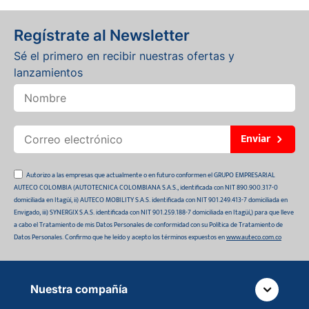
Regístrate al Newsletter
Sé el primero en recibir nuestras ofertas y
lanzamientos
Enviar
Autorizo a las empresas que actualmente o en futuro conformen el GRUPO EMPRESARIAL
AUTECO COLOMBIA (AUTOTECNICA COLOMBIANA S.A.S., identificada con NIT 890.900.317-0
domiciliada en Itagüí, ii) AUTECO MOBILITY S.A.S. identificada con NIT 901.249.413-7 domiciliada en
Envigado, iii) SYNERGIX S.A.S. identificada con NIT 901.259.188-7 domiciliada en Itagüí,) para que lleve
a cabo el Tratamiento de mis Datos Personales de conformidad con su Política de Tratamiento de
Datos Personales. Confirmo que he leído y acepto los términos expuestos en
www.auteco.com.co
Nuestra compañía