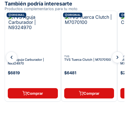
También podría interesarte
Productos complementarios para tu moto
ORIGINAL
ORIGINAL
ORI
TVS
TVS
TVS
TVS Aguja Carburador |
TVS Tuerca Clutch | M7070100
Kit S
N9324970
M732
$6819
$6481
$25
Comprar
Comprar