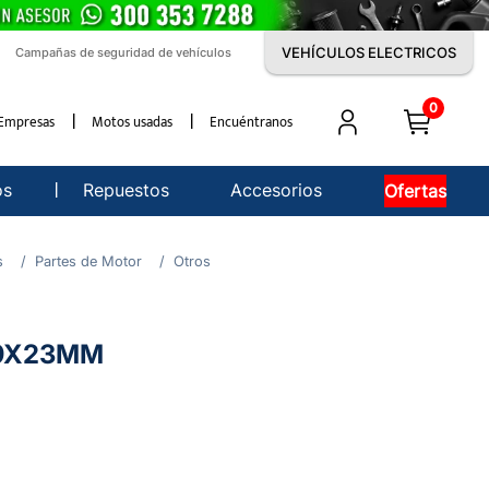
VEHÍCULOS ELECTRICOS
Campañas de seguridad de vehículos
0
Empresas
Motos usadas
Encuéntranos
os
Repuestos
Accesorios
Ofertas
s
Partes de Motor
Otros
19X23MM