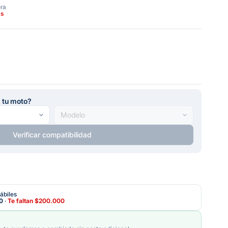
ora
as
a tu moto?
Verificar compatibilidad
ábiles
0
·
Te faltan
$200.000