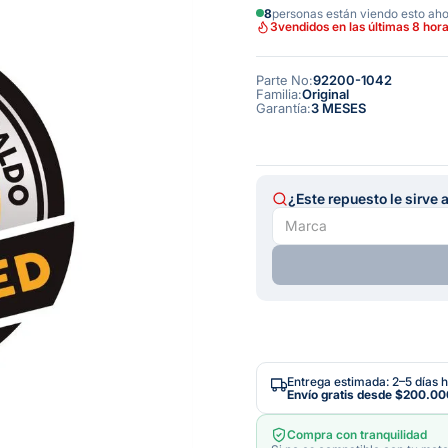
8
personas están viendo esto ah
3
vendidos en las últimas 8 hor
Parte No
:
92200-1042
Familia
:
Original
Garantía
:
3 MESES
¿Este repuesto le sirve 
Entrega estimada: 2–5 días h
Envío gratis desde
$200.00
Compra con tranquilidad