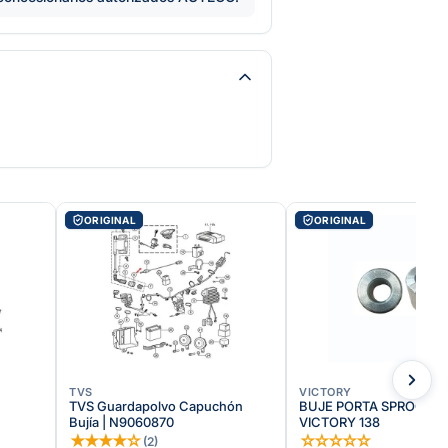
ORIGINAL
ORIGINAL
TVS
VICTORY
TVS Guardapolvo Capuchón
BUJE PORTA SPROCKE
Bujía | N9060870
VICTORY 138
★
★
★
★
☆
☆
☆
☆
☆
☆
(
2
)