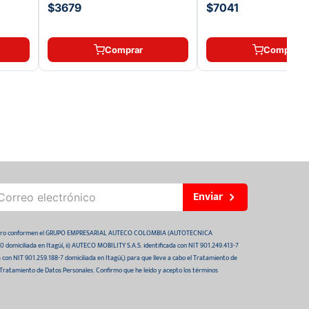
$3679
$7041
Comprar
Comprar
Enviar
 futuro conformen el GRUPO EMPRESARIAL AUTECO COLOMBIA (AUTOTECNICA
domiciliada en Itagüí, ii) AUTECO MOBILITY S.A.S. identificada con NIT 901.249.413-7
da con NIT 901.259.188-7 domiciliada en Itagüí,) para que lleve a cabo el Tratamiento de
 Tratamiento de Datos Personales. Confirmo que he leído y acepto los términos