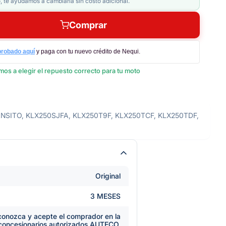
, te ayudamos a cambiarla sin costo adicional.
Comprar
probado aquí
y paga con tu nuevo crédito de Nequi.
os a elegir el repuesto correcto para tu moto
ANSITO, KLX250SJFA, KLX250T9F, KLX250TCF, KLX250TDF,
Original
3 MESES
e conozca y acepte el comprador en la
 concesionarios autorizados AUTECO.