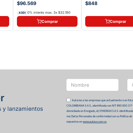
$96.569
$848
0% interés max.
3
x
$32.190
ADDI
Comprar
Comprar
r
Autorizo a las empresas que actualmente o en
COLOMBIANA S.A.S., identificada con NIT 890.900.317-0 
as y lanzamientos
domiciliada en Envigado, iii) SYNERGIX S.A.S. identifica
mis Datos Personales de conformidad con su Política de
expuestos en
www.auteco.com.co