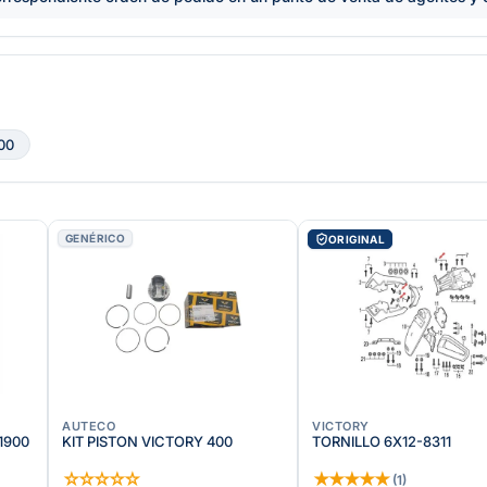
00
GENÉRICO
ORIGINAL
AUTECO
VICTORY
21900
KIT PISTON VICTORY 400
TORNILLO 6X12-8311
☆
☆
☆
☆
☆
★
★
★
★
★
(
1
)