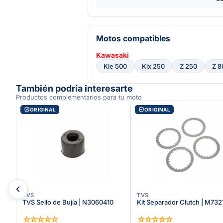
Motos compatibles
Kawasaki
Kle 500
Klx 250
Z 250
Z 8
También podría interesarte
Productos complementarios para tu moto
ORIGINAL
ORIGINAL
TVS
TVS
TVS Sello de Bujía | N3060410
Kit Separador Clutch | M73
☆
☆
☆
☆
☆
☆
☆
☆
☆
☆