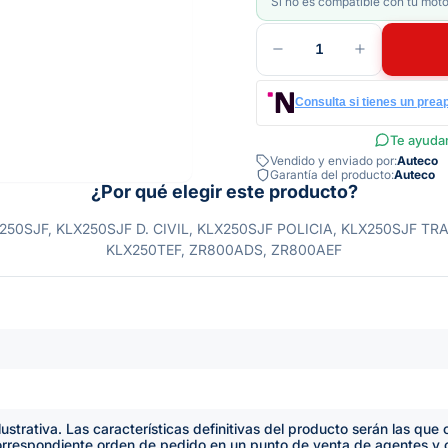
Si no es compatible con tu moto
1
Consulta si tienes un prea
Te ayudam
Vendido y enviado por:
Auteco
Garantía del producto:
Auteco
¿Por qué elegir este producto?
50SJF, KLX250SJF D. CIVIL, KLX250SJF POLICIA, KLX250SJF TR
KLX250TEF, ZR800ADS, ZR800AEF
lustrativa. Las características definitivas del producto serán las qu
orrespondiente orden de pedido en un punto de venta de agentes y