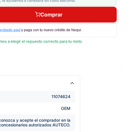
, te ayudamos a cambiarla sin costo adicional.
Comprar
probado aquí
y paga con tu nuevo crédito de Nequi.
os a elegir el repuesto correcto para tu moto
11074624
OEM
e conozca y acepte el comprador en la
 concesionarios autorizados AUTECO.