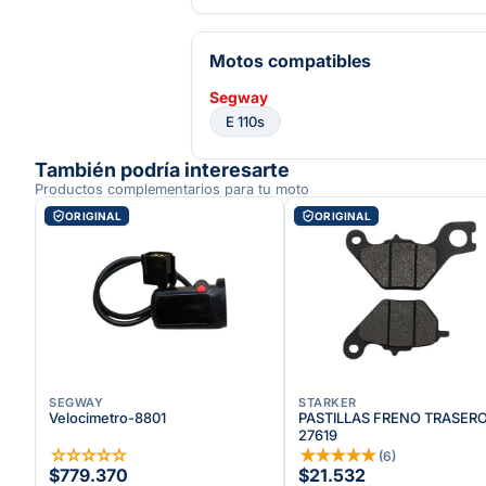
Motos compatibles
Segway
E 110s
También podría interesarte
Productos complementarios para tu moto
ORIGINAL
ORIGINAL
SEGWAY
STARKER
Velocimetro-8801
PASTILLAS FRENO TRASER
27619
☆
☆
☆
☆
☆
★
★
★
★
★
(
6
)
$779.370
$21.532