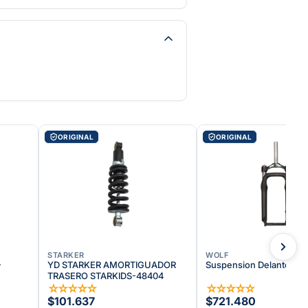
ORIGINAL
ORIGINAL
STARKER
WOLF
-
YD STARKER AMORTIGUADOR
Suspension Delantera-
TRASERO STARKIDS-48404
☆
☆
☆
☆
☆
☆
☆
☆
☆
☆
$101.637
$721.480