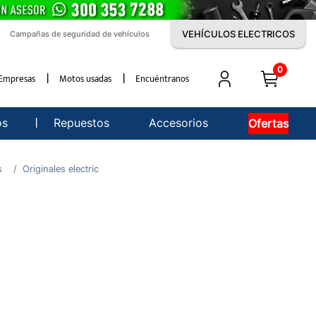
VEHÍCULOS ELECTRICOS
Campañas de seguridad de vehículos
0
Empresas
Motos usadas
Encuéntranos
os
Repuestos
Accesorios
Ofertas
s
Originales electric