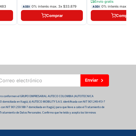
Envío gratis
.483
0% interés max.
3
x
$33.879
0% interés max.
3
x
$
ADDI
ADDI
Comprar
Comprar
Enviar
 futuro conformen el GRUPO EMPRESARIAL AUTECO COLOMBIA (AUTOTECNICA
domiciliada en Itagüí, ii) AUTECO MOBILITY S.A.S. identificada con NIT 901.249.413-7
da con NIT 901.259.188-7 domiciliada en Itagüí,) para que lleve a cabo el Tratamiento de
 Tratamiento de Datos Personales. Confirmo que he leído y acepto los términos