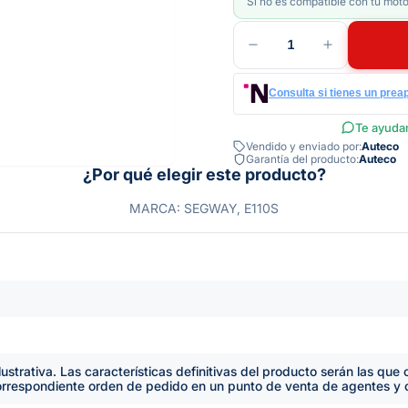
Si no es compatible con tu moto
1
Consulta si tienes un prea
Te ayudam
Vendido y enviado por:
Auteco
Garantía del producto:
Auteco
¿Por qué elegir este producto?
MARCA: SEGWAY, E110S
lustrativa. Las características definitivas del producto serán las qu
orrespondiente orden de pedido en un punto de venta de agentes y