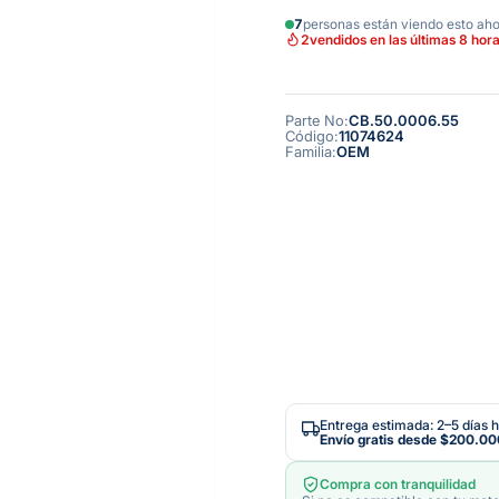
7
personas están viendo esto ah
2
vendidos en las últimas 8 hor
Parte No
:
CB.50.0006.55
Código
:
11074624
Familia
:
OEM
Entrega estimada: 2–5 días h
Envío gratis desde
$200.00
Compra con tranquilidad