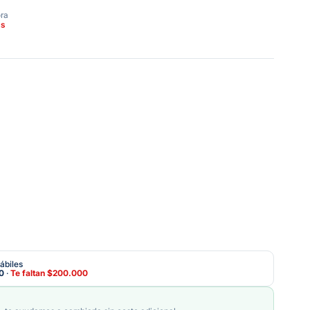
ora
as
ábiles
0
·
Te faltan
$200.000