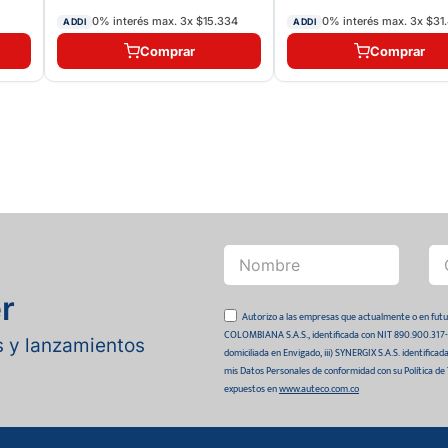
0% interés max.
3
x
$15.334
0% interés max.
3
x
$31
ADDI
ADDI
Comprar
Comprar
r
Autorizo a las empresas que actualmente o en
COLOMBIANA S.A.S., identificada con NIT 890.900.317-0 
as y lanzamientos
domiciliada en Envigado, iii) SYNERGIX S.A.S. identifica
mis Datos Personales de conformidad con su Política de
expuestos en
www.auteco.com.co