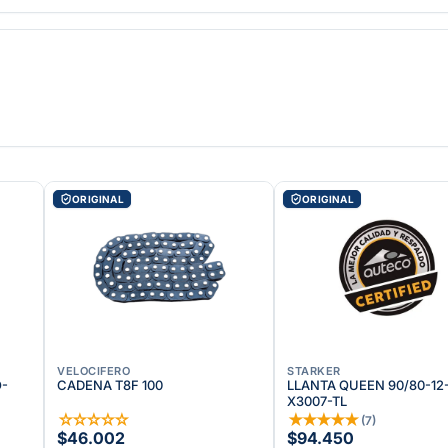
ORIGINAL
ORIGINAL
VELOCIFERO
STARKER
O-
CADENA T8F 100
LLANTA QUEEN 90/80-12
X3007-TL
☆
☆
☆
☆
☆
★
★
★
★
★
(
7
)
$46.002
$94.450