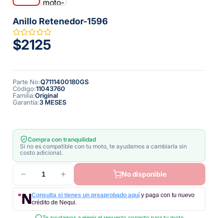
Anillo Retenedor-1596
$2125
Parte No
:
Q7111400180GS
Código
:
11043760
Familia
:
Original
Garantía
:
3 MESES
Compra con tranquilidad
Si no es compatible con tu moto, te ayudamos a cambiarla sin
costo adicional.
1
No disponible
Consulta si tienes un preaprobado aquí
y paga con tu nuevo
crédito de Nequi.
Te ayudamos a elegir el repuesto correcto para tu moto