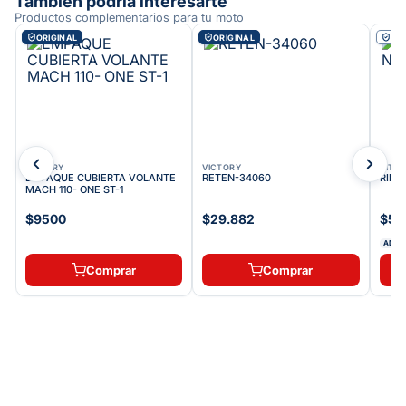
También podría interesarte
Productos complementarios para tu moto
ORIGINAL
ORIGINAL
OE
VICTORY
VICTORY
NITR
0
EMPAQUE CUBIERTA VOLANTE
RETEN-34060
RIN 
MACH 110- ONE ST-1
$9500
$29.882
$59
ADDI
Comprar
Comprar