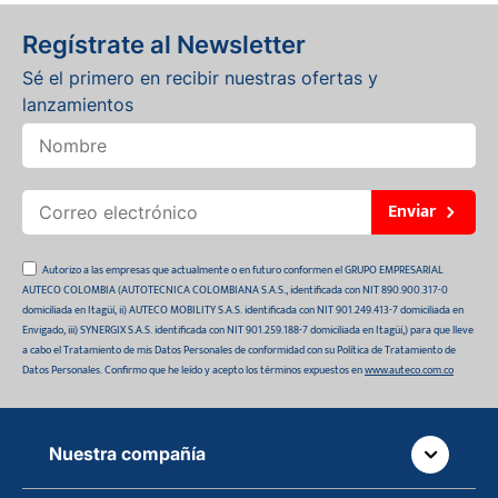
Regístrate al Newsletter
Sé el primero en recibir nuestras ofertas y
lanzamientos
Enviar
Autorizo a las empresas que actualmente o en futuro conformen el GRUPO EMPRESARIAL
AUTECO COLOMBIA (AUTOTECNICA COLOMBIANA S.A.S., identificada con NIT 890.900.317-0
domiciliada en Itagüí, ii) AUTECO MOBILITY S.A.S. identificada con NIT 901.249.413-7 domiciliada en
Envigado, iii) SYNERGIX S.A.S. identificada con NIT 901.259.188-7 domiciliada en Itagüí,) para que lleve
a cabo el Tratamiento de mis Datos Personales de conformidad con su Política de Tratamiento de
Datos Personales. Confirmo que he leído y acepto los términos expuestos en
www.auteco.com.co
Nuestra compañía
Quiénes somos