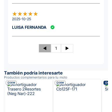
2025-10-25
LUISA FERNANDA
◄
1
►
También podría interesarte
Productos complementarios para tu moto
OEM
OEM
ORI