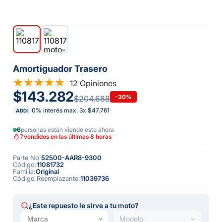
Amortiguador Trasero
12 Opiniones
$143.282
-
30
%
$204.688
0% interés max.
3
x
$47.761
ADDI
6
personas están viendo esto ahora
7
vendidos en las últimas 8 horas
Parte No
:
52500-AAR8-9300
Código
:
11081732
Familia
:
Original
Código Reemplazante
:
11039736
¿Este repuesto le sirve a tu moto?