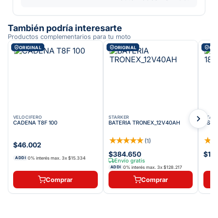
También podría interesarte
Productos complementarios para tu moto
ORIGINAL
ORIGINAL
ORI
VELOCIFERO
STARKER
STAR
CADENA T8F 100
BATERIA TRONEX_12V40AH
ESPE
★
★
★
★
★
★
(
1
)
$46.002
$384.650
$17.
0% interés max.
3
x
$15.334
ADDI
Envío gratis
0% interés max.
3
x
$128.217
ADDI
Comprar
Comprar