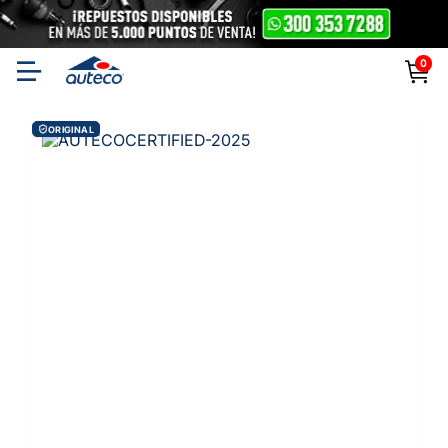
0
ORIGINAL