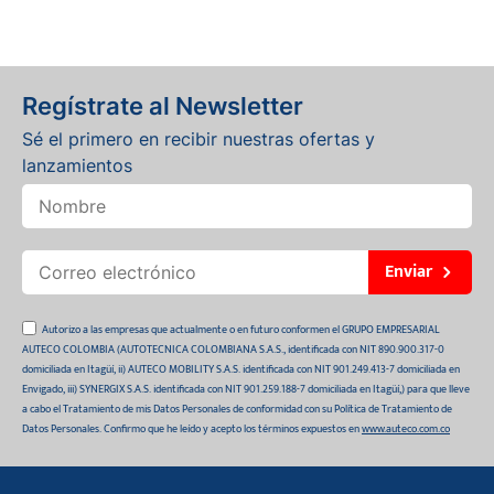
Regístrate al Newsletter
Sé el primero en recibir nuestras ofertas y
lanzamientos
Enviar
Autorizo a las empresas que actualmente o en futuro conformen el GRUPO EMPRESARIAL
AUTECO COLOMBIA (AUTOTECNICA COLOMBIANA S.A.S., identificada con NIT 890.900.317-0
domiciliada en Itagüí, ii) AUTECO MOBILITY S.A.S. identificada con NIT 901.249.413-7 domiciliada en
Envigado, iii) SYNERGIX S.A.S. identificada con NIT 901.259.188-7 domiciliada en Itagüí,) para que lleve
a cabo el Tratamiento de mis Datos Personales de conformidad con su Política de Tratamiento de
Datos Personales. Confirmo que he leído y acepto los términos expuestos en
www.auteco.com.co