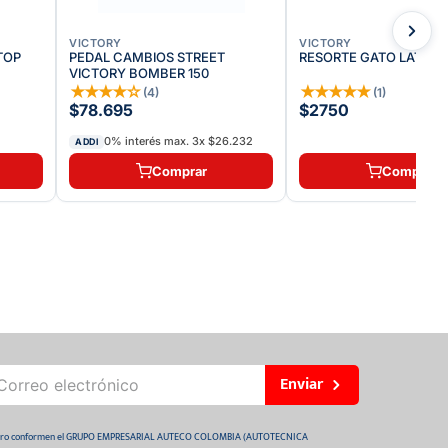
VICTORY
VICTORY
TOP
PEDAL CAMBIOS STREET
RESORTE GATO LATERA
VICTORY BOMBER 150
★
★
★
★
☆
★
★
★
★
★
(
4
)
(
1
)
$78.695
$2750
0% interés max.
3
x
$26.232
ADDI
Comprar
Comprar
Enviar
 futuro conformen el GRUPO EMPRESARIAL AUTECO COLOMBIA (AUTOTECNICA