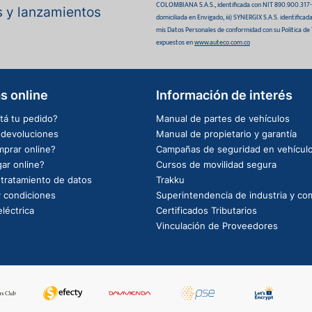
COLOMBIANA S.A.S., identificada con NIT 890.900.317-0 
as y lanzamientos
domiciliada en Envigado, iii) SYNERGIX S.A.S. identifica
mis Datos Personales de conformidad con su Política de
expuestos en
www.auteco.com.co
s online
Información de interés
tá tu pedido?
Manual de partes de vehículos
e devoluciones
Manual de propietario y garantía
prar online?
Campañas de seguridad en vehícul
ar online?
Cursos de movilidad segura
e tratamiento de datos
Trakku
 condiciones
Superintendencia de industria y co
léctrica
Certificados Tributarios
Vinculación de Proveedores