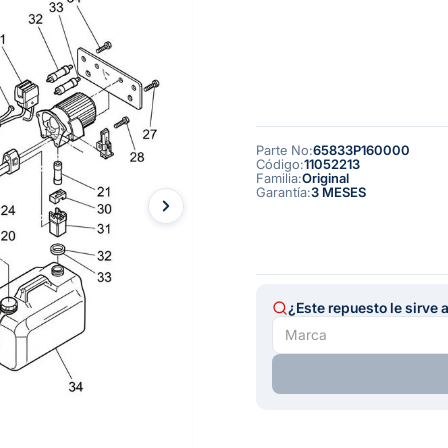
Parte No
:
65833P160000
Código
:
11052213
Familia
:
Original
Garantía
:
3 MESES
¿Este repuesto le sirve 