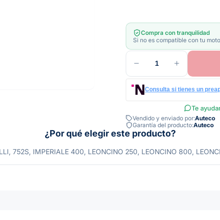
Compra con tranquilidad
Si no es compatible con tu moto
1
Consulta si tienes un prea
Te ayudam
Vendido y enviado por:
Auteco
Garantía del producto:
Auteco
¿Por qué elegir este producto?
LI, 752S, IMPERIALE 400, LEONCINO 250, LEONCINO 800, LEONC