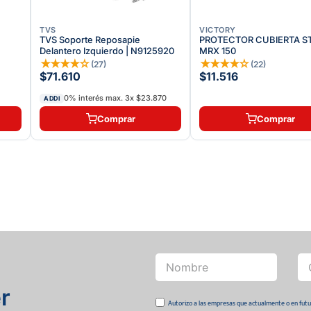
TVS
VICTORY
TVS Soporte Reposapie
PROTECTOR CUBIERTA S
Delantero Izquierdo | N9125920
MRX 150
★
★
★
★
☆
★
★
★
★
☆
(
27
)
(
22
)
$71.610
$11.516
0% interés max.
3
x
$23.870
ADDI
Comprar
Comprar
r
Autorizo a las empresas que actualmente o en