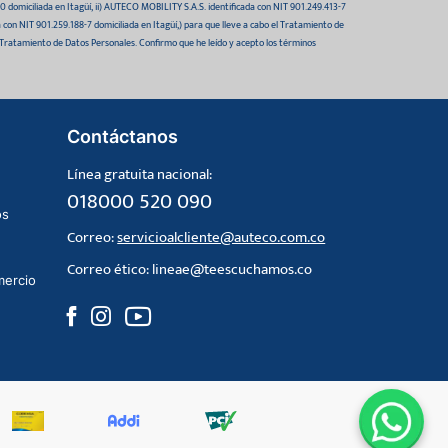
domiciliada en Itagüí, ii) AUTECO MOBILITY S.A.S. identificada con NIT 901.249.413-7
da con NIT 901.259.188-7 domiciliada en Itagüí,) para que lleve a cabo el Tratamiento de
 Tratamiento de Datos Personales. Confirmo que he leído y acepto los términos
Contáctanos
Línea gratuita nacional:
018000 520 090
os
Correo:
servicioalcliente@auteco.com.co
Correo ético:
lineae@teescuchamos.co
mercio