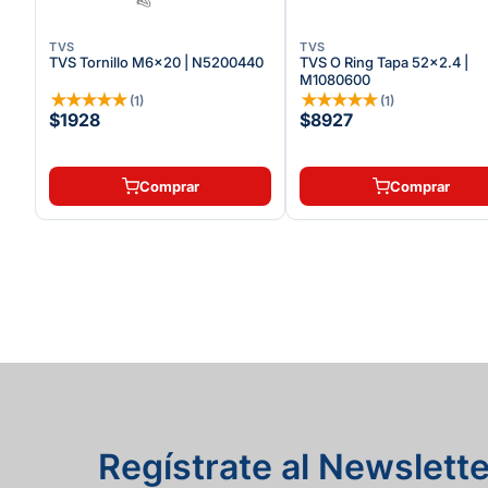
TVS
TVS
TVS Tornillo M6x20 | N5200440
TVS O Ring Tapa 52x2.4 |
M1080600
★
★
★
★
★
★
★
★
★
★
(
1
)
(
1
)
$1928
$8927
Comprar
Comprar
Regístrate al Newslette